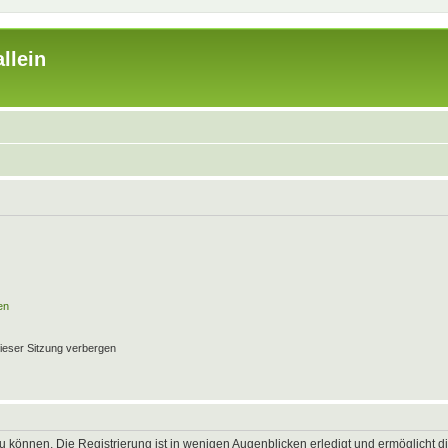
llein
en
ieser Sitzung verbergen
 können. Die Registrierung ist in wenigen Augenblicken erledigt und ermöglicht di