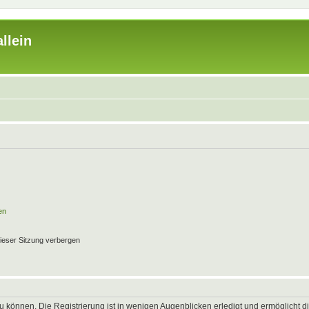
llein
en
ieser Sitzung verbergen
 können. Die Registrierung ist in wenigen Augenblicken erledigt und ermöglicht di