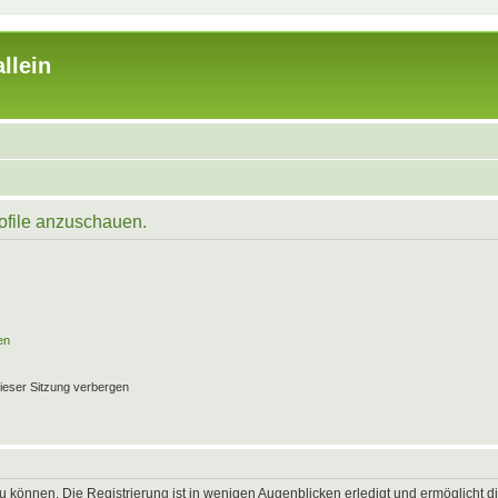
llein
rofile anzuschauen.
en
ieser Sitzung verbergen
 können. Die Registrierung ist in wenigen Augenblicken erledigt und ermöglicht di