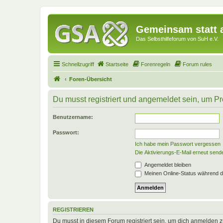
Gemeinsam statt a
Das Selbsthilfeforum von SuH e.V.
Schnellzugriff
Startseite
Forenregeln
Forum rules
Foren-Übersicht
Du musst registriert und angemeldet sein, um P
Benutzername:
Passwort:
Ich habe mein Passwort vergessen
Die Aktivierungs-E-Mail erneut send
Angemeldet bleiben
Meinen Online-Status während d
REGISTRIEREN
Du musst in diesem Forum registriert sein, um dich anmelden zu