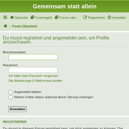
Gemeinsam statt allein
Startseite
Forenregeln
Forum rules
Registrieren
Anmelden
Foren-Übersicht
Du musst registriert und angemeldet sein, um Profile
anzuschauen.
Benutzername:
Passwort:
Ich habe mein Passwort vergessen
Die Aktivierungs-E-Mail erneut senden
Angemeldet bleiben
Meinen Online-Status während dieser Sitzung verbergen
REGISTRIEREN
Du musst in diesem Forum registriert sein, um dich anmelden zu können. Die