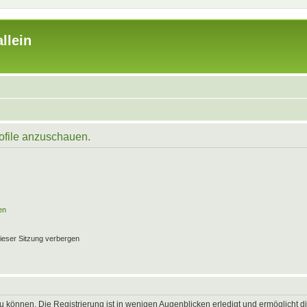
llein
rofile anzuschauen.
en
ieser Sitzung verbergen
 können. Die Registrierung ist in wenigen Augenblicken erledigt und ermöglicht di