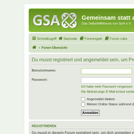
Gemeinsam statt a
Das Selbsthilfeforum von SuH e.V.
Schnellzugriff
Startseite
Forenregeln
Forum rules
Foren-Übersicht
Du musst registriert und angemeldet sein, um P
Benutzername:
Passwort:
Ich habe mein Passwort vergessen
Die Aktivierungs-E-Mail erneut send
Angemeldet bleiben
Meinen Online-Status während d
REGISTRIEREN
Du musst in diesem Forum registriert sein, um dich anmelden zu