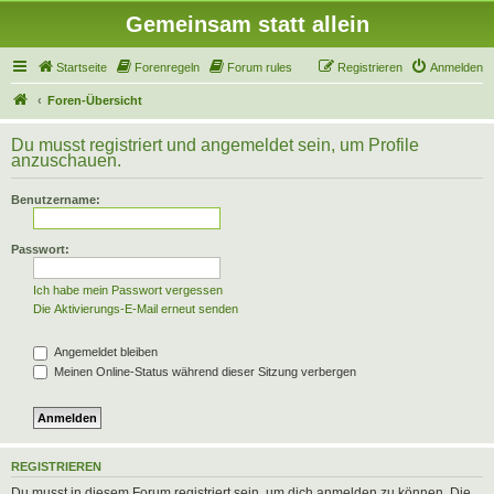
Gemeinsam statt allein
Startseite
Forenregeln
Forum rules
Registrieren
Anmelden
Foren-Übersicht
Du musst registriert und angemeldet sein, um Profile
anzuschauen.
Benutzername:
Passwort:
Ich habe mein Passwort vergessen
Die Aktivierungs-E-Mail erneut senden
Angemeldet bleiben
Meinen Online-Status während dieser Sitzung verbergen
REGISTRIEREN
Du musst in diesem Forum registriert sein, um dich anmelden zu können. Die