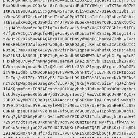
pH6bFgRheKmpGMR/CfskIVDvwQECDlZ6JXZqjIqOavP1R1cbjM3fDQL
B4xOKdLwAqvuC9QxSeL8xCn3qsnWidBgbZCY8Wm/itmTXT6ne9Q7KMs
1tKvEIN9UQRZaSL5cxgJWEN5TWruCH5i5wxZPA/7UzeGx8C1BbsT3xo
+VkewGShdIGs+NxGfRseUIkuBwOPgbIFOfibIcf0ilQ2oHzm8Gshz+z
TtBsnEdXAG2gvDU3wMd1hM4JrV8oF8LGexV+OtA9YO3RJ2AGRtQtk2o
ljjHA9YaNwa6eeDgIZlqFvidwEawaLVdzm7/0qGIKEZ8Gb1mk5fEDv2
47fgOYVCCgIVWMqufqM9jq+zsHysvSK5WcaTVhKSmJEpO01qg1t4rw1
tVwHt2GkR7KbuwARAQABzR1HU0EtRm9ydW0gPG1haWxAZ3NhLWZvcnV
BE6kE0k6VTJAWfbx+3PaQ8g3zNBABQJgOjiRAhsDBQsJCAcCBhUICQo
N8zQQJ7mD/0TepX4EwyWVuP2fFnkWK1qpsaHv94hufXU5zIDsj4b/pB
Mw21UBJvk839JUjDQE71gFgAkGsdh69ROMRW7dk2nCyhCtEgnq5cBDN
HHxahpgU7UyRfrAMNAg4W9JsaYmVHIAeZRNhmvbFKzEvIEEhZ378kR8
DVkniosbhjndwsNu4IxQKteeLzWfUi38Yu21yqqvd8rgarz3OaDGFvN
icVNPIId8bTLtM3oSKasg48F3VwM659nFttSjJIE7FR6YxzPtBo52zZ
lFrFqs/bS17Frz9TfSyM5tFXkOofUD9UJMT8Y3LVuxcncK/kF8FkvNF
nzY2ctpWapQeueDaagZARf81uV/Qgj8RWjV9SDK5oiIw4TqJ+ZhNwBU
1l4KQgxmMoezFON3AEcxhYcU0LkWgybebsJDdkoaBPuxWCmtvqrheqs
bsUdV2yiqwEeR0b5uBPjG3YiKJpr1ee2j4VmWVcD9OqCUvNR4KgC/VR
23D973Wy8M7BTQRgOjiSARAAoiniGgEoPKUmjTpA+Cmysdd+wyKqZsJ
SUY0tOTKL9ns9YEtmsEylAWSlTiM0cakT1V/UzE4Dop5nBwBSlcS2si
OuNaHRpsqDFauA+v7qH9au76f5Qu5Vo9CuoV28W1Cp5kg5uK3agNIJi
BYwq7yk5OBb6yBeP4rG+4tmPDeSYFCDu2RJtTdlqWRwsjkL6rxdA+DA
+296Yr/dtsKtyDU+xmnunbvRomVVqxQmztB4rz+My+fyITfkw7A+wTm
BcCsuBr+AgLjuQ22vWFCd0JJVkKKelFw4mSZQSFLwBkB4OrLdfq8DLg
Z91UeGiN0/N+3HHfC7d1roY1/v8TCAPISXnbzWLbo0jHUmvxTu7WOqZ