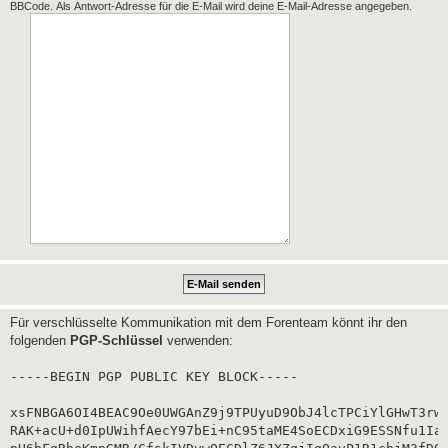
BBCode. Als Antwort-Adresse für die E-Mail wird deine E-Mail-Adresse angegeben.
Für verschlüsselte Kommunikation mit dem Forenteam könnt ihr den
folgenden
PGP-Schlüssel
verwenden:
-----BEGIN PGP PUBLIC KEY BLOCK-----

xsFNBGA6OI4BEAC9Oe0UWGAnZ9j9TPUyuD9ObJ4lcTPCiYlGHwT3rwg
RAK+acU+d0IpUWihfAecY97bEi+nC95taME4SoECDxiG9ESSNfu1Iaf