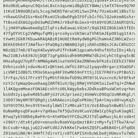
pH6bFgRheKmpGMR/CfskIVDvwQECDlZ6JXZqjIqOavP1R1cbjM3fDQL
B4xOKdLwAqvuC9QxSeL8xCn3qsnWidBgbZCY8Wm/itmTXT6ne9Q7KMs
1tKvEIN9UQRZaSL5cxgJWEN5TWruCH5i5wxZPA/7UzeGx8C1BbsT3xo
+VkewGShdIGs+NxGfRseUIkuBwOPgbIFOfibIcf0ilQ2oHzm8Gshz+z
TtBsnEdXAG2gvDU3wMd1hM4JrV8oF8LGexV+OtA9YO3RJ2AGRtQtk2o
ljjHA9YaNwa6eeDgIZlqFvidwEawaLVdzm7/0qGIKEZ8Gb1mk5fEDv2
47fgOYVCCgIVWMqufqM9jq+zsHysvSK5WcaTVhKSmJEpO01qg1t4rw1
tVwHt2GkR7KbuwARAQABzR1HU0EtRm9ydW0gPG1haWxAZ3NhLWZvcnV
BE6kE0k6VTJAWfbx+3PaQ8g3zNBABQJgOjiRAhsDBQsJCAcCBhUICQo
N8zQQJ7mD/0TepX4EwyWVuP2fFnkWK1qpsaHv94hufXU5zIDsj4b/pB
Mw21UBJvk839JUjDQE71gFgAkGsdh69ROMRW7dk2nCyhCtEgnq5cBDN
HHxahpgU7UyRfrAMNAg4W9JsaYmVHIAeZRNhmvbFKzEvIEEhZ378kR8
DVkniosbhjndwsNu4IxQKteeLzWfUi38Yu21yqqvd8rgarz3OaDGFvN
icVNPIId8bTLtM3oSKasg48F3VwM659nFttSjJIE7FR6YxzPtBo52zZ
lFrFqs/bS17Frz9TfSyM5tFXkOofUD9UJMT8Y3LVuxcncK/kF8FkvNF
nzY2ctpWapQeueDaagZARf81uV/Qgj8RWjV9SDK5oiIw4TqJ+ZhNwBU
1l4KQgxmMoezFON3AEcxhYcU0LkWgybebsJDdkoaBPuxWCmtvqrheqs
bsUdV2yiqwEeR0b5uBPjG3YiKJpr1ee2j4VmWVcD9OqCUvNR4KgC/VR
23D973Wy8M7BTQRgOjiSARAAoiniGgEoPKUmjTpA+Cmysdd+wyKqZsJ
SUY0tOTKL9ns9YEtmsEylAWSlTiM0cakT1V/UzE4Dop5nBwBSlcS2si
OuNaHRpsqDFauA+v7qH9au76f5Qu5Vo9CuoV28W1Cp5kg5uK3agNIJi
BYwq7yk5OBb6yBeP4rG+4tmPDeSYFCDu2RJtTdlqWRwsjkL6rxdA+DA
+296Yr/dtsKtyDU+xmnunbvRomVVqxQmztB4rz+My+fyITfkw7A+wTm
BcCsuBr+AgLjuQ22vWFCd0JJVkKKelFw4mSZQSFLwBkB4OrLdfq8DLg
Z91UeGiN0/N+3HHfC7d1roY1/v8TCAPISXnbzWLbo0jHUmvxTu7WOqZ