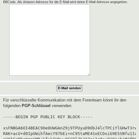
BBCode. Als Antwort-Adresse für die E-Mail wird deine E-Mail-Adresse angegeben.
Für verschlüsselte Kommunikation mit dem Forenteam könnt ihr den
folgenden
PGP-Schlüssel
verwenden:
-----BEGIN PGP PUBLIC KEY BLOCK-----

xsFNBGA6OI4BEAC9Oe0UWGAnZ9j9TPUyuD9ObJ4lcTPCiYlGHwT3rwg
RAK+acU+d0IpUWihfAecY97bEi+nC95taME4SoECDxiG9ESSNfu1Iaf