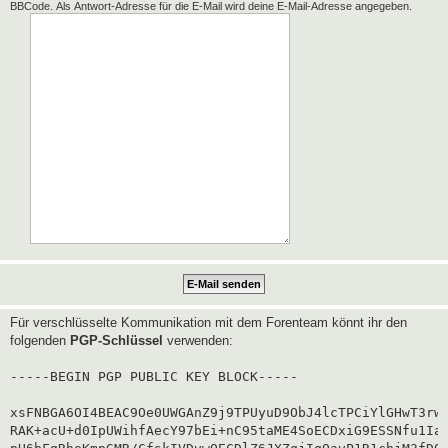
BBCode. Als Antwort-Adresse für die E-Mail wird deine E-Mail-Adresse angegeben.
Für verschlüsselte Kommunikation mit dem Forenteam könnt ihr den
folgenden
PGP-Schlüssel
verwenden:
-----BEGIN PGP PUBLIC KEY BLOCK-----

xsFNBGA6OI4BEAC9Oe0UWGAnZ9j9TPUyuD9ObJ4lcTPCiYlGHwT3rwg
RAK+acU+d0IpUWihfAecY97bEi+nC95taME4SoECDxiG9ESSNfu1Iaf