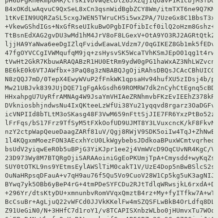
pH6bFgRheKmpGMR/CfskIVDvwQECDlZ6JXZqjIqOavP1R1cbjM3fDQL
B4xOKdLwAqvuC9QxSeL8xCn3qsnWidBgbZCY8Wm/itmTXT6ne9Q7KMs
1tKvEIN9UQRZaSL5cxgJWEN5TWruCH5i5wxZPA/7UzeGx8C1BbsT3xo
+VkewGShdIGs+NxGfRseUIkuBwOPgbIFOfibIcf0ilQ2oHzm8Gshz+z
TtBsnEdXAG2gvDU3wMd1hM4JrV8oF8LGexV+OtA9YO3RJ2AGRtQtk2o
ljjHA9YaNwa6eeDgIZlqFvidwEawaLVdzm7/0qGIKEZ8Gb1mk5fEDv2
47fgOYVCCgIVWMqufqM9jq+zsHysvSK5WcaTVhKSmJEpO01qg1t4rw1
tVwHt2GkR7KbuwARAQABzR1HU0EtRm9ydW0gPG1haWxAZ3NhLWZvcnV
BE6kE0k6VTJAWfbx+3PaQ8g3zNBABQJgOjiRAhsDBQsJCAcCBhUICQo
N8zQQJ7mD/0TepX4EwyWVuP2fFnkWK1qpsaHv94hufXU5zIDsj4b/pB
Mw21UBJvk839JUjDQE71gFgAkGsdh69ROMRW7dk2nCyhCtEgnq5cBDN
HHxahpgU7UyRfrAMNAg4W9JsaYmVHIAeZRNhmvbFKzEvIEEhZ378kR8
DVkniosbhjndwsNu4IxQKteeLzWfUi38Yu21yqqvd8rgarz3OaDGFvN
icVNPIId8bTLtM3oSKasg48F3VwM659nFttSjJIE7FR6YxzPtBo52zZ
lFrFqs/bS17Frz9TfSyM5tFXkOofUD9UJMT8Y3LVuxcncK/kF8FkvNF
nzY2ctpWapQeueDaagZARf81uV/Qgj8RWjV9SDK5oiIw4TqJ+ZhNwBU
1l4KQgxmMoezFON3AEcxhYcU0LkWgybebsJDdkoaBPuxWCmtvqrheqs
bsUdV2yiqwEeR0b5uBPjG3YiKJpr1ee2j4VmWVcD9OqCUvNR4KgC/VR
23D973Wy8M7BTQRgOjiSARAAoiniGgEoPKUmjTpA+Cmysdd+wyKqZsJ
SUY0tOTKL9ns9YEtmsEylAWSlTiM0cakT1V/UzE4Dop5nBwBSlcS2si
OuNaHRpsqDFauA+v7qH9au76f5Qu5Vo9CuoV28W1Cp5kg5uK3agNIJi
BYwq7yk5OBb6yBeP4rG+4tmPDeSYFCDu2RJtTdlqWRwsjkL6rxdA+DA
+296Yr/dtsKtyDU+xmnunbvRomVVqxQmztB4rz+My+fyITfkw7A+wTm
BcCsuBr+AgLjuQ22vWFCd0JJVkKKelFw4mSZQSFLwBkB4OrLdfq8DLg
Z91UeGiN0/N+3HHfC7d1roY1/v8TCAPISXnbzWLbo0jHUmvxTu7WOqZ