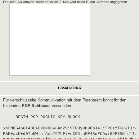
BBCode. Als Antwort-Adresse für die E-Mail wird deine E-Mail-Adresse angegeben.
Für verschlüsselte Kommunikation mit dem Forenteam könnt ihr den
folgenden
PGP-Schlüssel
verwenden:
-----BEGIN PGP PUBLIC KEY BLOCK-----

xsFNBGA6OI4BEAC9Oe0UWGAnZ9j9TPUyuD9ObJ4lcTPCiYlGHwT3rwg
RAK+acU+d0IpUWihfAecY97bEi+nC95taME4SoECDxiG9ESSNfu1Iaf