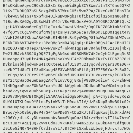
pH6bFgRheKmpGMR/CfskIVDvwQECDlZ6JXZqjIqOavP1R1cbjM3fDQL
B4xOKdLwAqvuC9QxSeL8xCn3qsnWidBgbZCY8Wm/itmTXT6ne9Q7KMs
1tKvEIN9UQRZaSL5cxgJWEN5TWruCH5i5wxZPA/7UzeGx8C1BbsT3xo
+VkewGShdIGs+NxGfRseUIkuBwOPgbIFOfibIcf0ilQ2oHzm8Gshz+z
TtBsnEdXAG2gvDU3wMd1hM4JrV8oF8LGexV+OtA9YO3RJ2AGRtQtk2o
ljjHA9YaNwa6eeDgIZlqFvidwEawaLVdzm7/0qGIKEZ8Gb1mk5fEDv2
47fgOYVCCgIVWMqufqM9jq+zsHysvSK5WcaTVhKSmJEpO01qg1t4rw1
tVwHt2GkR7KbuwARAQABzR1HU0EtRm9ydW0gPG1haWxAZ3NhLWZvcnV
BE6kE0k6VTJAWfbx+3PaQ8g3zNBABQJgOjiRAhsDBQsJCAcCBhUICQo
N8zQQJ7mD/0TepX4EwyWVuP2fFnkWK1qpsaHv94hufXU5zIDsj4b/pB
Mw21UBJvk839JUjDQE71gFgAkGsdh69ROMRW7dk2nCyhCtEgnq5cBDN
HHxahpgU7UyRfrAMNAg4W9JsaYmVHIAeZRNhmvbFKzEvIEEhZ378kR8
DVkniosbhjndwsNu4IxQKteeLzWfUi38Yu21yqqvd8rgarz3OaDGFvN
icVNPIId8bTLtM3oSKasg48F3VwM659nFttSjJIE7FR6YxzPtBo52zZ
lFrFqs/bS17Frz9TfSyM5tFXkOofUD9UJMT8Y3LVuxcncK/kF8FkvNF
nzY2ctpWapQeueDaagZARf81uV/Qgj8RWjV9SDK5oiIw4TqJ+ZhNwBU
1l4KQgxmMoezFON3AEcxhYcU0LkWgybebsJDdkoaBPuxWCmtvqrheqs
bsUdV2yiqwEeR0b5uBPjG3YiKJpr1ee2j4VmWVcD9OqCUvNR4KgC/VR
23D973Wy8M7BTQRgOjiSARAAoiniGgEoPKUmjTpA+Cmysdd+wyKqZsJ
SUY0tOTKL9ns9YEtmsEylAWSlTiM0cakT1V/UzE4Dop5nBwBSlcS2si
OuNaHRpsqDFauA+v7qH9au76f5Qu5Vo9CuoV28W1Cp5kg5uK3agNIJi
BYwq7yk5OBb6yBeP4rG+4tmPDeSYFCDu2RJtTdlqWRwsjkL6rxdA+DA
+296Yr/dtsKtyDU+xmnunbvRomVVqxQmztB4rz+My+fyITfkw7A+wTm
BcCsuBr+AgLjuQ22vWFCd0JJVkKKelFw4mSZQSFLwBkB4OrLdfq8DLg
Z91UeGiN0/N+3HHfC7d1roY1/v8TCAPISXnbzWLbo0jHUmvxTu7WOqZ