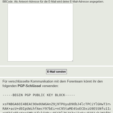
BBCode. Als Antwort-Adresse für die E-Mail wird deine E-Mail-Adresse angegeben.
Für verschlüsselte Kommunikation mit dem Forenteam könnt ihr den
folgenden
PGP-Schlüssel
verwenden:
-----BEGIN PGP PUBLIC KEY BLOCK-----

xsFNBGA6OI4BEAC9Oe0UWGAnZ9j9TPUyuD9ObJ4lcTPCiYlGHwT3rwg
RAK+acU+d0IpUWihfAecY97bEi+nC95taME4SoECDxiG9ESSNfu1Iaf