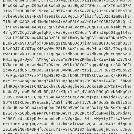
pH6bFgRheKmpGMR/CfskIVDvwQECDlZ6JXZqjIqOavP1R1cbjM3fDQL
B4xOKdLwAqvuC9QxSeL8xCn3qsnWidBgbZCY8Wm/itmTXT6ne9Q7KMs
1tKvEIN9UQRZaSL5cxgJWEN5TWruCH5i5wxZPA/7UzeGx8C1BbsT3xo
+VkewGShdIGs+NxGfRseUIkuBwOPgbIFOfibIcf0ilQ2oHzm8Gshz+z
TtBsnEdXAG2gvDU3wMd1hM4JrV8oF8LGexV+OtA9YO3RJ2AGRtQtk2o
ljjHA9YaNwa6eeDgIZlqFvidwEawaLVdzm7/0qGIKEZ8Gb1mk5fEDv2
47fgOYVCCgIVWMqufqM9jq+zsHysvSK5WcaTVhKSmJEpO01qg1t4rw1
tVwHt2GkR7KbuwARAQABzR1HU0EtRm9ydW0gPG1haWxAZ3NhLWZvcnV
BE6kE0k6VTJAWfbx+3PaQ8g3zNBABQJgOjiRAhsDBQsJCAcCBhUICQo
N8zQQJ7mD/0TepX4EwyWVuP2fFnkWK1qpsaHv94hufXU5zIDsj4b/pB
Mw21UBJvk839JUjDQE71gFgAkGsdh69ROMRW7dk2nCyhCtEgnq5cBDN
HHxahpgU7UyRfrAMNAg4W9JsaYmVHIAeZRNhmvbFKzEvIEEhZ378kR8
DVkniosbhjndwsNu4IxQKteeLzWfUi38Yu21yqqvd8rgarz3OaDGFvN
icVNPIId8bTLtM3oSKasg48F3VwM659nFttSjJIE7FR6YxzPtBo52zZ
lFrFqs/bS17Frz9TfSyM5tFXkOofUD9UJMT8Y3LVuxcncK/kF8FkvNF
nzY2ctpWapQeueDaagZARf81uV/Qgj8RWjV9SDK5oiIw4TqJ+ZhNwBU
1l4KQgxmMoezFON3AEcxhYcU0LkWgybebsJDdkoaBPuxWCmtvqrheqs
bsUdV2yiqwEeR0b5uBPjG3YiKJpr1ee2j4VmWVcD9OqCUvNR4KgC/VR
23D973Wy8M7BTQRgOjiSARAAoiniGgEoPKUmjTpA+Cmysdd+wyKqZsJ
SUY0tOTKL9ns9YEtmsEylAWSlTiM0cakT1V/UzE4Dop5nBwBSlcS2si
OuNaHRpsqDFauA+v7qH9au76f5Qu5Vo9CuoV28W1Cp5kg5uK3agNIJi
BYwq7yk5OBb6yBeP4rG+4tmPDeSYFCDu2RJtTdlqWRwsjkL6rxdA+DA
+296Yr/dtsKtyDU+xmnunbvRomVVqxQmztB4rz+My+fyITfkw7A+wTm
BcCsuBr+AgLjuQ22vWFCd0JJVkKKelFw4mSZQSFLwBkB4OrLdfq8DLg
Z91UeGiN0/N+3HHfC7d1roY1/v8TCAPISXnbzWLbo0jHUmvxTu7WOqZ