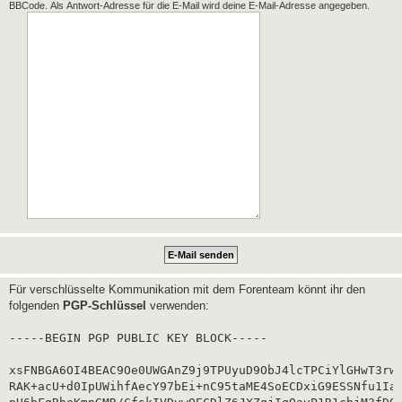
BBCode. Als Antwort-Adresse für die E-Mail wird deine E-Mail-Adresse angegeben.
Für verschlüsselte Kommunikation mit dem Forenteam könnt ihr den
folgenden
PGP-Schlüssel
verwenden:
-----BEGIN PGP PUBLIC KEY BLOCK-----

xsFNBGA6OI4BEAC9Oe0UWGAnZ9j9TPUyuD9ObJ4lcTPCiYlGHwT3rwg
RAK+acU+d0IpUWihfAecY97bEi+nC95taME4SoECDxiG9ESSNfu1Iaf