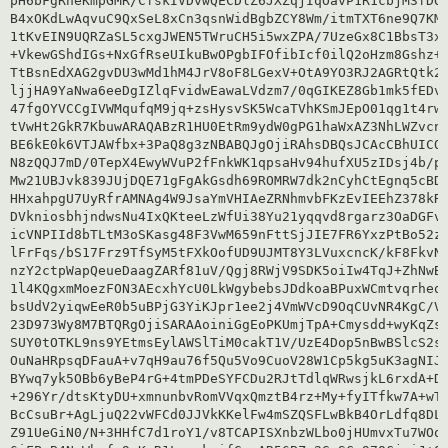
pH6bFgRheKmpGMR/CfskIVDvwQECDlZ6JXZqjIqOavP1R1cbjM3fDQL
B4xOKdLwAqvuC9QxSeL8xCn3qsnWidBgbZCY8Wm/itmTXT6ne9Q7KMs
1tKvEIN9UQRZaSL5cxgJWEN5TWruCH5i5wxZPA/7UzeGx8C1BbsT3xo
+VkewGShdIGs+NxGfRseUIkuBwOPgbIFOfibIcf0ilQ2oHzm8Gshz+z
TtBsnEdXAG2gvDU3wMd1hM4JrV8oF8LGexV+OtA9YO3RJ2AGRtQtk2o
ljjHA9YaNwa6eeDgIZlqFvidwEawaLVdzm7/0qGIKEZ8Gb1mk5fEDv2
47fgOYVCCgIVWMqufqM9jq+zsHysvSK5WcaTVhKSmJEpO01qg1t4rw1
tVwHt2GkR7KbuwARAQABzR1HU0EtRm9ydW0gPG1haWxAZ3NhLWZvcnV
BE6kE0k6VTJAWfbx+3PaQ8g3zNBABQJgOjiRAhsDBQsJCAcCBhUICQo
N8zQQJ7mD/0TepX4EwyWVuP2fFnkWK1qpsaHv94hufXU5zIDsj4b/pB
Mw21UBJvk839JUjDQE71gFgAkGsdh69ROMRW7dk2nCyhCtEgnq5cBDN
HHxahpgU7UyRfrAMNAg4W9JsaYmVHIAeZRNhmvbFKzEvIEEhZ378kR8
DVkniosbhjndwsNu4IxQKteeLzWfUi38Yu21yqqvd8rgarz3OaDGFvN
icVNPIId8bTLtM3oSKasg48F3VwM659nFttSjJIE7FR6YxzPtBo52zZ
lFrFqs/bS17Frz9TfSyM5tFXkOofUD9UJMT8Y3LVuxcncK/kF8FkvNF
nzY2ctpWapQeueDaagZARf81uV/Qgj8RWjV9SDK5oiIw4TqJ+ZhNwBU
1l4KQgxmMoezFON3AEcxhYcU0LkWgybebsJDdkoaBPuxWCmtvqrheqs
bsUdV2yiqwEeR0b5uBPjG3YiKJpr1ee2j4VmWVcD9OqCUvNR4KgC/VR
23D973Wy8M7BTQRgOjiSARAAoiniGgEoPKUmjTpA+Cmysdd+wyKqZsJ
SUY0tOTKL9ns9YEtmsEylAWSlTiM0cakT1V/UzE4Dop5nBwBSlcS2si
OuNaHRpsqDFauA+v7qH9au76f5Qu5Vo9CuoV28W1Cp5kg5uK3agNIJi
BYwq7yk5OBb6yBeP4rG+4tmPDeSYFCDu2RJtTdlqWRwsjkL6rxdA+DA
+296Yr/dtsKtyDU+xmnunbvRomVVqxQmztB4rz+My+fyITfkw7A+wTm
BcCsuBr+AgLjuQ22vWFCd0JJVkKKelFw4mSZQSFLwBkB4OrLdfq8DLg
Z91UeGiN0/N+3HHfC7d1roY1/v8TCAPISXnbzWLbo0jHUmvxTu7WOqZ