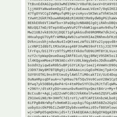
TtBsnEdXAG2gvDU3wMd1hM4JrV8oF8LGexV+OtA9YO3
ljjHA9YaNwa6eeDgIZlqFvidwEawaLVdzm7/0qGIKEZ
47fgOYVCCgIVWMqufqM9jq+zsHysvSK5WcaTVhKSmJE
tVwHt2GkR7KbuwARAQABzR1HU0EtRm9ydW0gPG1haWx
BE6kE0k6VTJAWfbx+3PaQ8g3zNBABQJgOjiRAhsDBQs
N8zQQJ7mD/0TepX4EwyWVuP2fFnkWK1qpsaHv94hufX
Mw21UBJvk839JUjDQE71gFgAkGsdh69ROMRW7dk2nCy
HHxahpgU7UyRfrAMNAg4W9JsaYmVHIAeZRNhmvbFKzE
DVkniosbhjndwsNu4IxQKteeLzWfUi38Yu21yqqvd8r
icVNPIId8bTLtM3oSKasg48F3VwM659nFttSjJIE7FR
lFrFqs/bS17Frz9TfSyM5tFXkOofUD9UJMT8Y3LVuxc
nzY2ctpWapQeueDaagZARf81uV/Qgj8RWjV9SDK5oiI
1l4KQgxmMoezFON3AEcxhYcU0LkWgybebsJDdkoaBPu
bsUdV2yiqwEeR0b5uBPjG3YiKJpr1ee2j4VmWVcD9Oq
23D973Wy8M7BTQRgOjiSARAAoiniGgEoPKUmjTpA+Cm
SUY0tOTKL9ns9YEtmsEylAWSlTiM0cakT1V/UzE4Dop
OuNaHRpsqDFauA+v7qH9au76f5Qu5Vo9CuoV28W1Cp5
BYwq7yk5OBb6yBeP4rG+4tmPDeSYFCDu2RJtTdlqWRw
+296Yr/dtsKtyDU+xmnunbvRomVVqxQmztB4rz+My+f
BcCsuBr+AgLjuQ22vWFCd0JJVkKKelFw4mSZQSFLwBk
Z91UeGiN0/N+3HHfC7d1roY1/v8TCAPISXnbzWLbo0j
6iFPgB4NrWhpfs9mKmR1LuqskgifGgzAR56BZo2GgSC
uobyUzcOkP9bIiZe8PIDyb8vxeHhmiz05vf80SHlowc
wj+1WPpO5qmQVAsjdS+7/IkAEQEAAcLBdgQYAQgAIBY
OjiUAhsMAAoJEHPaQ8g3zNBAax4QAJEcxmEwYoW9igm