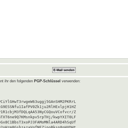
nt ihr den folgenden
PGP-Schlüssel
verwenden:
CiYlGHwT3rwgeW63uggj5GAnSHM2PKRrL

G9ESSNfu1IafPV0Zk1ju2RlHExlpjH1HZ

1R1cbjM3fDQLqAA53NyCGQouVCofvcr/Z

TXT6ne9Q7KMsnkpv5rpTHj/kwpYXIT0LF

Gx8C1BbsT3xoPJ3FAMoMNla4ARD4hSqUf

2oHzm8Gshz+zaVqfNEZjnoBksn8nHXDHt
