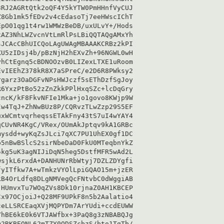
RJ2AGRtQtk2oQF4Y5kYTW0PmHHnfVyCUJ

8Gb1mk5fEDv2v4cEdasoTj7eeHWscIChT

pO01qg1t4rw1WMWzBeDB/uxULvY+/Hods

AZ3NhLWZvcnVtLmRlPsLBiQQTAQgAMxYh

JCAcCBhUICQoLAgUWAgMBAAAKCRBz2kPI

U5zIDsj4b/pBzNjH2hEXvZh+96NGWL0wH

hCtEgnq5cBDNOOzvB0LIZexLTXE1uRoom

vIEEhZ378kR8X7aSPreC/e2D6R8PWksy2

garz3OaDGFvNPsHWJczf5sEThDzfSgJoy

6YxzPtBo52zZnZkkPPlHxqSZc+lcDqGry

ncK/kF8FkvNFIe1Mka+jo1govo8KWjp9W

w4TqJ+ZhNwBUz8P/CQRvzTLwZzp29S5EF

xWCmtvqrheqssETAkFny43tS7uI4wYAY4

CUvNR4KgC/VRex/OUmAkJptqv9kA1GRBc

ysdd+wyKqZsJLci7qXC7PU1UhEX0gf1DC

5nBwBSlcS2sirNbeDaD0FkU0MTeqbnYkZ

kg5uK3agNIJiDqN5heg5DstfMFR5wAd2L

sjkL6rxdA+DANHUNrRbWtyj7DZLZDYgfi

yITfkw7A+wTmkzVYOlLpiGQAO15m+jzER

B4OrLdfq8DLgNMVegQcFNtvbC0dWggiAB

HUmvxTu7WOqZVs8Dk10rjnaZ0AH1KBCEP

x97OCjoiJ+Q28MF9UPkF8n5b2Aalatio4

eLLSRCEaqXVjMQPYDm7ArYUdi+ccdEUWW

hBE6kE0k6VTJAWfbx+3PaQ8g3zNBABQJg

2RKBEONL62mTZY0ODSZcbzS/bto1TgTb/
