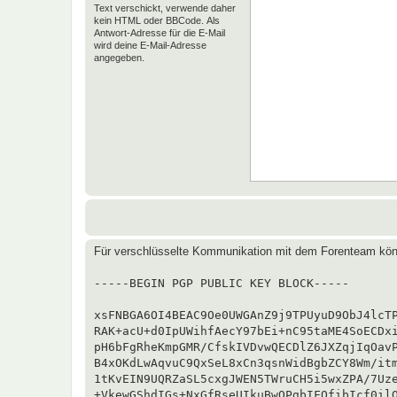
Text verschickt, verwende daher
kein HTML oder BBCode. Als
Antwort-Adresse für die E-Mail
wird deine E-Mail-Adresse
angegeben.
Für verschlüsselte Kommunikation mit dem Forenteam kön
-----BEGIN PGP PUBLIC KEY BLOCK-----

xsFNBGA6OI4BEAC9Oe0UWGAnZ9j9TPUyuD9ObJ4lcTP
RAK+acU+d0IpUWihfAecY97bEi+nC95taME4SoECDxi
pH6bFgRheKmpGMR/CfskIVDvwQECDlZ6JXZqjIqOavP
B4xOKdLwAqvuC9QxSeL8xCn3qsnWidBgbZCY8Wm/itm
1tKvEIN9UQRZaSL5cxgJWEN5TWruCH5i5wxZPA/7Uze
+VkewGShdIGs+NxGfRseUIkuBwOPgbIFOfibIcf0ilQ