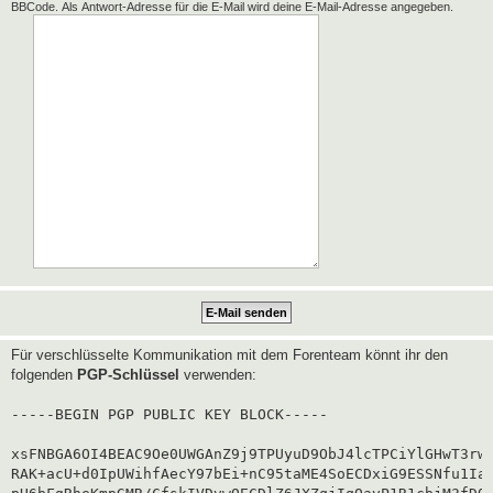
BBCode. Als Antwort-Adresse für die E-Mail wird deine E-Mail-Adresse angegeben.
Für verschlüsselte Kommunikation mit dem Forenteam könnt ihr den
folgenden
PGP-Schlüssel
verwenden:
-----BEGIN PGP PUBLIC KEY BLOCK-----

xsFNBGA6OI4BEAC9Oe0UWGAnZ9j9TPUyuD9ObJ4lcTPCiYlGHwT3rwg
RAK+acU+d0IpUWihfAecY97bEi+nC95taME4SoECDxiG9ESSNfu1Iaf