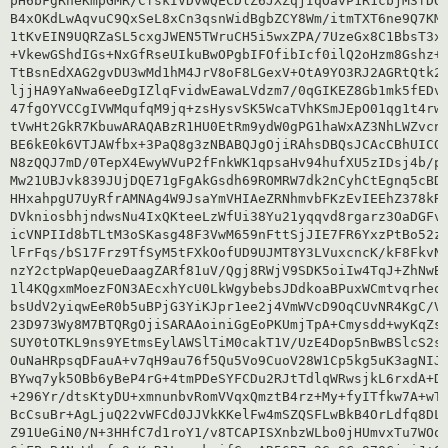
pH6bFgRheKmpGMR/CfskIVDvwQECDlZ6JXZqjIqOavP1R1cbjM3fDQL
B4xOKdLwAqvuC9QxSeL8xCn3qsnWidBgbZCY8Wm/itmTXT6ne9Q7KMs
1tKvEIN9UQRZaSL5cxgJWEN5TWruCH5i5wxZPA/7UzeGx8C1BbsT3xo
+VkewGShdIGs+NxGfRseUIkuBwOPgbIFOfibIcf0ilQ2oHzm8Gshz+z
TtBsnEdXAG2gvDU3wMd1hM4JrV8oF8LGexV+OtA9YO3RJ2AGRtQtk2o
ljjHA9YaNwa6eeDgIZlqFvidwEawaLVdzm7/0qGIKEZ8Gb1mk5fEDv2
47fgOYVCCgIVWMqufqM9jq+zsHysvSK5WcaTVhKSmJEpO01qg1t4rw1
tVwHt2GkR7KbuwARAQABzR1HU0EtRm9ydW0gPG1haWxAZ3NhLWZvcnV
BE6kE0k6VTJAWfbx+3PaQ8g3zNBABQJgOjiRAhsDBQsJCAcCBhUICQo
N8zQQJ7mD/0TepX4EwyWVuP2fFnkWK1qpsaHv94hufXU5zIDsj4b/pB
Mw21UBJvk839JUjDQE71gFgAkGsdh69ROMRW7dk2nCyhCtEgnq5cBDN
HHxahpgU7UyRfrAMNAg4W9JsaYmVHIAeZRNhmvbFKzEvIEEhZ378kR8
DVkniosbhjndwsNu4IxQKteeLzWfUi38Yu21yqqvd8rgarz3OaDGFvN
icVNPIId8bTLtM3oSKasg48F3VwM659nFttSjJIE7FR6YxzPtBo52zZ
lFrFqs/bS17Frz9TfSyM5tFXkOofUD9UJMT8Y3LVuxcncK/kF8FkvNF
nzY2ctpWapQeueDaagZARf81uV/Qgj8RWjV9SDK5oiIw4TqJ+ZhNwBU
1l4KQgxmMoezFON3AEcxhYcU0LkWgybebsJDdkoaBPuxWCmtvqrheqs
bsUdV2yiqwEeR0b5uBPjG3YiKJpr1ee2j4VmWVcD9OqCUvNR4KgC/VR
23D973Wy8M7BTQRgOjiSARAAoiniGgEoPKUmjTpA+Cmysdd+wyKqZsJ
SUY0tOTKL9ns9YEtmsEylAWSlTiM0cakT1V/UzE4Dop5nBwBSlcS2si
OuNaHRpsqDFauA+v7qH9au76f5Qu5Vo9CuoV28W1Cp5kg5uK3agNIJi
BYwq7yk5OBb6yBeP4rG+4tmPDeSYFCDu2RJtTdlqWRwsjkL6rxdA+DA
+296Yr/dtsKtyDU+xmnunbvRomVVqxQmztB4rz+My+fyITfkw7A+wTm
BcCsuBr+AgLjuQ22vWFCd0JJVkKKelFw4mSZQSFLwBkB4OrLdfq8DLg
Z91UeGiN0/N+3HHfC7d1roY1/v8TCAPISXnbzWLbo0jHUmvxTu7WOqZ