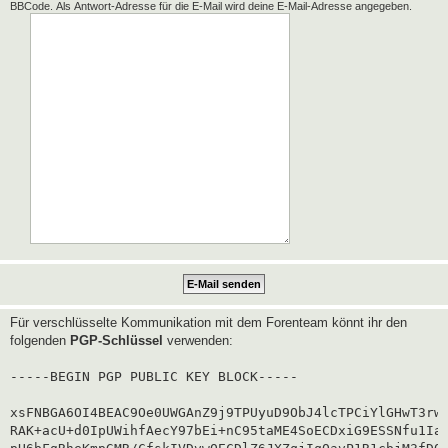
BBCode. Als Antwort-Adresse für die E-Mail wird deine E-Mail-Adresse angegeben.
Für verschlüsselte Kommunikation mit dem Forenteam könnt ihr den
folgenden
PGP-Schlüssel
verwenden:
-----BEGIN PGP PUBLIC KEY BLOCK-----

xsFNBGA6OI4BEAC9Oe0UWGAnZ9j9TPUyuD9ObJ4lcTPCiYlGHwT3rwg
RAK+acU+d0IpUWihfAecY97bEi+nC95taME4SoECDxiG9ESSNfu1Iaf