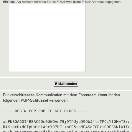
BBCode. Als Antwort-Adresse für die E-Mail wird deine E-Mail-Adresse angegeben.
Für verschlüsselte Kommunikation mit dem Forenteam könnt ihr den
folgenden
PGP-Schlüssel
verwenden:
-----BEGIN PGP PUBLIC KEY BLOCK-----

xsFNBGA6OI4BEAC9Oe0UWGAnZ9j9TPUyuD9ObJ4lcTPCiYlGHwT3rwg
RAK+acU+d0IpUWihfAecY97bEi+nC95taME4SoECDxiG9ESSNfu1Iaf