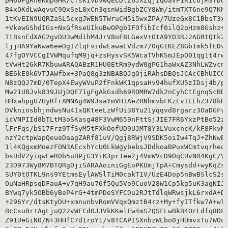
pH6bFgRheKmpGMR/CfskIVDvwQECDlZ6JXZqjIqOavP1R1cbjM3fDQL
B4xOKdLwAqvuC9QxSeL8xCn3qsnWidBgbZCY8Wm/itmTXT6ne9Q7KMs
1tKvEIN9UQRZaSL5cxgJWEN5TWruCH5i5wxZPA/7UzeGx8C1BbsT3xo
+VkewGShdIGs+NxGfRseUIkuBwOPgbIFOfibIcf0ilQ2oHzm8Gshz+z
TtBsnEdXAG2gvDU3wMd1hM4JrV8oF8LGexV+OtA9YO3RJ2AGRtQtk2o
ljjHA9YaNwa6eeDgIZlqFvidwEawaLVdzm7/0qGIKEZ8Gb1mk5fEDv2
47fgOYVCCgIVWMqufqM9jq+zsHysvSK5WcaTVhKSmJEpO01qg1t4rw1
tVwHt2GkR7KbuwARAQABzR1HU0EtRm9ydW0gPG1haWxAZ3NhLWZvcnV
BE6kE0k6VTJAWfbx+3PaQ8g3zNBABQJgOjiRAhsDBQsJCAcCBhUICQo
N8zQQJ7mD/0TepX4EwyWVuP2fFnkWK1qpsaHv94hufXU5zIDsj4b/pB
Mw21UBJvk839JUjDQE71gFgAkGsdh69ROMRW7dk2nCyhCtEgnq5cBDN
HHxahpgU7UyRfrAMNAg4W9JsaYmVHIAeZRNhmvbFKzEvIEEhZ378kR8
DVkniosbhjndwsNu4IxQKteeLzWfUi38Yu21yqqvd8rgarz3OaDGFvN
icVNPIId8bTLtM3oSKasg48F3VwM659nFttSjJIE7FR6YxzPtBo52zZ
lFrFqs/bS17Frz9TfSyM5tFXkOofUD9UJMT8Y3LVuxcncK/kF8FkvNF
nzY2ctpWapQeueDaagZARf81uV/Qgj8RWjV9SDK5oiIw4TqJ+ZhNwBU
1l4KQgxmMoezFON3AEcxhYcU0LkWgybebsJDdkoaBPuxWCmtvqrheqs
bsUdV2yiqwEeR0b5uBPjG3YiKJpr1ee2j4VmWVcD9OqCUvNR4KgC/VR
23D973Wy8M7BTQRgOjiSARAAoiniGgEoPKUmjTpA+Cmysdd+wyKqZsJ
SUY0tOTKL9ns9YEtmsEylAWSlTiM0cakT1V/UzE4Dop5nBwBSlcS2si
OuNaHRpsqDFauA+v7qH9au76f5Qu5Vo9CuoV28W1Cp5kg5uK3agNIJi
BYwq7yk5OBb6yBeP4rG+4tmPDeSYFCDu2RJtTdlqWRwsjkL6rxdA+DA
+296Yr/dtsKtyDU+xmnunbvRomVVqxQmztB4rz+My+fyITfkw7A+wTm
BcCsuBr+AgLjuQ22vWFCd0JJVkKKelFw4mSZQSFLwBkB4OrLdfq8DLg
Z91UeGiN0/N+3HHfC7d1roY1/v8TCAPISXnbzWLbo0jHUmvxTu7WOqZ