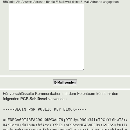
BBCode. Als Antwort-Adresse für die E-Mail wird deine E-Mail-Adresse angegeben.
Für verschlüsselte Kommunikation mit dem Forenteam könnt ihr den
folgenden
PGP-Schlüssel
verwenden:
-----BEGIN PGP PUBLIC KEY BLOCK-----

xsFNBGA6OI4BEAC9Oe0UWGAnZ9j9TPUyuD9ObJ4lcTPCiYlGHwT3rwg
RAK+acU+d0IpUWihfAecY97bEi+nC95taME4SoECDxiG9ESSNfu1Iaf