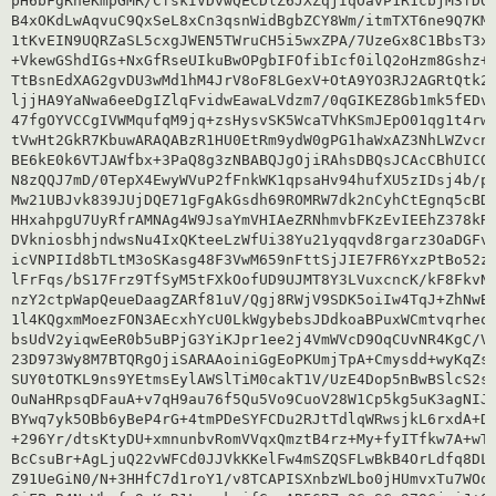
pH6bFgRheKmpGMR/CfskIVDvwQECDlZ6JXZqjIqOavP1R1cbjM3fDQL
B4xOKdLwAqvuC9QxSeL8xCn3qsnWidBgbZCY8Wm/itmTXT6ne9Q7KMs
1tKvEIN9UQRZaSL5cxgJWEN5TWruCH5i5wxZPA/7UzeGx8C1BbsT3xo
+VkewGShdIGs+NxGfRseUIkuBwOPgbIFOfibIcf0ilQ2oHzm8Gshz+z
TtBsnEdXAG2gvDU3wMd1hM4JrV8oF8LGexV+OtA9YO3RJ2AGRtQtk2o
ljjHA9YaNwa6eeDgIZlqFvidwEawaLVdzm7/0qGIKEZ8Gb1mk5fEDv2
47fgOYVCCgIVWMqufqM9jq+zsHysvSK5WcaTVhKSmJEpO01qg1t4rw1
tVwHt2GkR7KbuwARAQABzR1HU0EtRm9ydW0gPG1haWxAZ3NhLWZvcnV
BE6kE0k6VTJAWfbx+3PaQ8g3zNBABQJgOjiRAhsDBQsJCAcCBhUICQo
N8zQQJ7mD/0TepX4EwyWVuP2fFnkWK1qpsaHv94hufXU5zIDsj4b/pB
Mw21UBJvk839JUjDQE71gFgAkGsdh69ROMRW7dk2nCyhCtEgnq5cBDN
HHxahpgU7UyRfrAMNAg4W9JsaYmVHIAeZRNhmvbFKzEvIEEhZ378kR8
DVkniosbhjndwsNu4IxQKteeLzWfUi38Yu21yqqvd8rgarz3OaDGFvN
icVNPIId8bTLtM3oSKasg48F3VwM659nFttSjJIE7FR6YxzPtBo52zZ
lFrFqs/bS17Frz9TfSyM5tFXkOofUD9UJMT8Y3LVuxcncK/kF8FkvNF
nzY2ctpWapQeueDaagZARf81uV/Qgj8RWjV9SDK5oiIw4TqJ+ZhNwBU
1l4KQgxmMoezFON3AEcxhYcU0LkWgybebsJDdkoaBPuxWCmtvqrheqs
bsUdV2yiqwEeR0b5uBPjG3YiKJpr1ee2j4VmWVcD9OqCUvNR4KgC/VR
23D973Wy8M7BTQRgOjiSARAAoiniGgEoPKUmjTpA+Cmysdd+wyKqZsJ
SUY0tOTKL9ns9YEtmsEylAWSlTiM0cakT1V/UzE4Dop5nBwBSlcS2si
OuNaHRpsqDFauA+v7qH9au76f5Qu5Vo9CuoV28W1Cp5kg5uK3agNIJi
BYwq7yk5OBb6yBeP4rG+4tmPDeSYFCDu2RJtTdlqWRwsjkL6rxdA+DA
+296Yr/dtsKtyDU+xmnunbvRomVVqxQmztB4rz+My+fyITfkw7A+wTm
BcCsuBr+AgLjuQ22vWFCd0JJVkKKelFw4mSZQSFLwBkB4OrLdfq8DLg
Z91UeGiN0/N+3HHfC7d1roY1/v8TCAPISXnbzWLbo0jHUmvxTu7WOqZ