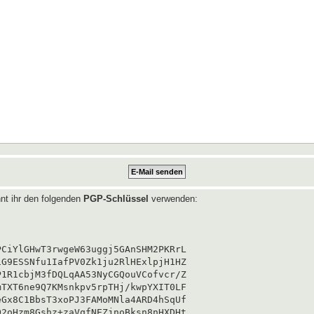
nt ihr den folgenden
PGP-Schlüssel
verwenden:
CiYlGHwT3rwgeW63uggj5GAnSHM2PKRrL

G9ESSNfu1IafPV0Zk1ju2RlHExlpjH1HZ

1R1cbjM3fDQLqAA53NyCGQouVCofvcr/Z

TXT6ne9Q7KMsnkpv5rpTHj/kwpYXIT0LF

Gx8C1BbsT3xoPJ3FAMoMNla4ARD4hSqUf

2oHzm8Gshz+zaVqfNEZjnoBksn8nHXDHt
