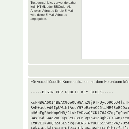
Text verschickt, verwende daher
kein HTML oder BBCode. Als
Antwort-Adresse für die E-Mail
wird deine E-Mail-Adresse
angegeben.
Für verschlüsselte Kommunikation mit dem Forenteam kön
-----BEGIN PGP PUBLIC KEY BLOCK-----

xsFNBGA6OI4BEAC9Oe0UWGAnZ9j9TPUyuD9ObJ4lcTP
RAK+acU+d0IpUWihfAecY97bEi+nC95taME4SoECDxi
pH6bFgRheKmpGMR/CfskIVDvwQECDlZ6JXZqjIqOavP
B4xOKdLwAqvuC9QxSeL8xCn3qsnWidBgbZCY8Wm/itm
1tKvEIN9UQRZaSL5cxgJWEN5TWruCH5i5wxZPA/7Uze
+VkewGShdIGs+NxGfRseUIkuBwOPgbIFOfibIcf0ilQ