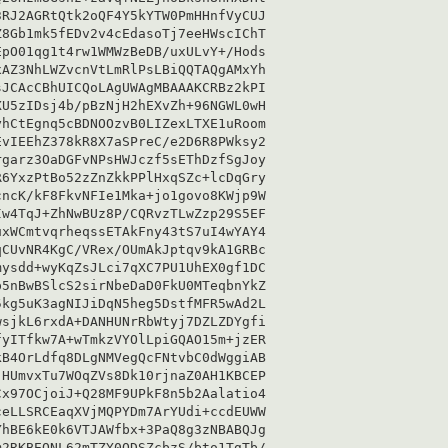
RJ2AGRtQtk2oQF4Y5kYTW0PmHHnfVyCUJ

8Gb1mk5fEDv2v4cEdasoTj7eeHWscIChT

pO01qg1t4rw1WMWzBeDB/uxULvY+/Hods

AZ3NhLWZvcnVtLmRlPsLBiQQTAQgAMxYh

JCAcCBhUICQoLAgUWAgMBAAAKCRBz2kPI

U5zIDsj4b/pBzNjH2hEXvZh+96NGWL0wH

hCtEgnq5cBDNOOzvB0LIZexLTXE1uRoom

vIEEhZ378kR8X7aSPreC/e2D6R8PWksy2

garz3OaDGFvNPsHWJczf5sEThDzfSgJoy

6YxzPtBo52zZnZkkPPlHxqSZc+lcDqGry

ncK/kF8FkvNFIe1Mka+jo1govo8KWjp9W

w4TqJ+ZhNwBUz8P/CQRvzTLwZzp29S5EF

xWCmtvqrheqssETAkFny43tS7uI4wYAY4

CUvNR4KgC/VRex/OUmAkJptqv9kA1GRBc

ysdd+wyKqZsJLci7qXC7PU1UhEX0gf1DC

5nBwBSlcS2sirNbeDaD0FkU0MTeqbnYkZ

kg5uK3agNIJiDqN5heg5DstfMFR5wAd2L

sjkL6rxdA+DANHUNrRbWtyj7DZLZDYgfi

yITfkw7A+wTmkzVYOlLpiGQAO15m+jzER

B4OrLdfq8DLgNMVegQcFNtvbC0dWggiAB

HUmvxTu7WOqZVs8Dk10rjnaZ0AH1KBCEP

x97OCjoiJ+Q28MF9UPkF8n5b2Aalatio4

eLLSRCEaqXVjMQPYDm7ArYUdi+ccdEUWW

hBE6kE0k6VTJAWfbx+3PaQ8g3zNBABQJg

2RKBEONL62mTZY0ODSZcbzS/bto1TgTb/
