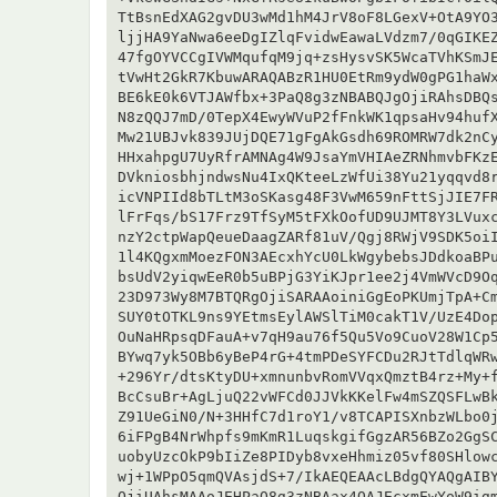
TtBsnEdXAG2gvDU3wMd1hM4JrV8oF8LGexV+OtA9YO3
ljjHA9YaNwa6eeDgIZlqFvidwEawaLVdzm7/0qGIKEZ
47fgOYVCCgIVWMqufqM9jq+zsHysvSK5WcaTVhKSmJE
tVwHt2GkR7KbuwARAQABzR1HU0EtRm9ydW0gPG1haWx
BE6kE0k6VTJAWfbx+3PaQ8g3zNBABQJgOjiRAhsDBQs
N8zQQJ7mD/0TepX4EwyWVuP2fFnkWK1qpsaHv94hufX
Mw21UBJvk839JUjDQE71gFgAkGsdh69ROMRW7dk2nCy
HHxahpgU7UyRfrAMNAg4W9JsaYmVHIAeZRNhmvbFKzE
DVkniosbhjndwsNu4IxQKteeLzWfUi38Yu21yqqvd8r
icVNPIId8bTLtM3oSKasg48F3VwM659nFttSjJIE7FR
lFrFqs/bS17Frz9TfSyM5tFXkOofUD9UJMT8Y3LVuxc
nzY2ctpWapQeueDaagZARf81uV/Qgj8RWjV9SDK5oiI
1l4KQgxmMoezFON3AEcxhYcU0LkWgybebsJDdkoaBPu
bsUdV2yiqwEeR0b5uBPjG3YiKJpr1ee2j4VmWVcD9Oq
23D973Wy8M7BTQRgOjiSARAAoiniGgEoPKUmjTpA+Cm
SUY0tOTKL9ns9YEtmsEylAWSlTiM0cakT1V/UzE4Dop
OuNaHRpsqDFauA+v7qH9au76f5Qu5Vo9CuoV28W1Cp5
BYwq7yk5OBb6yBeP4rG+4tmPDeSYFCDu2RJtTdlqWRw
+296Yr/dtsKtyDU+xmnunbvRomVVqxQmztB4rz+My+f
BcCsuBr+AgLjuQ22vWFCd0JJVkKKelFw4mSZQSFLwBk
Z91UeGiN0/N+3HHfC7d1roY1/v8TCAPISXnbzWLbo0j
6iFPgB4NrWhpfs9mKmR1LuqskgifGgzAR56BZo2GgSC
uobyUzcOkP9bIiZe8PIDyb8vxeHhmiz05vf80SHlowc
wj+1WPpO5qmQVAsjdS+7/IkAEQEAAcLBdgQYAQgAIBY
OjiUAhsMAAoJEHPaQ8g3zNBAax4QAJEcxmEwYoW9igm