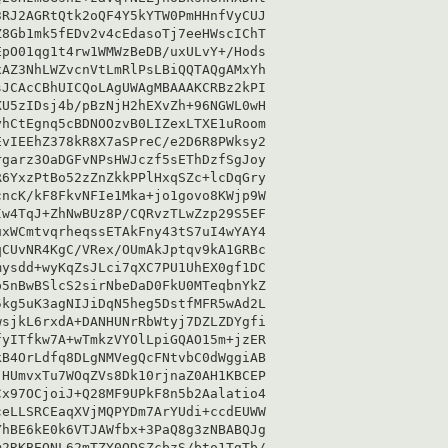
RJ2AGRtQtk2oQF4Y5kYTW0PmHHnfVyCUJ

8Gb1mk5fEDv2v4cEdasoTj7eeHWscIChT

pO01qg1t4rw1WMWzBeDB/uxULvY+/Hods

AZ3NhLWZvcnVtLmRlPsLBiQQTAQgAMxYh

JCAcCBhUICQoLAgUWAgMBAAAKCRBz2kPI

U5zIDsj4b/pBzNjH2hEXvZh+96NGWL0wH

hCtEgnq5cBDNOOzvB0LIZexLTXE1uRoom

vIEEhZ378kR8X7aSPreC/e2D6R8PWksy2

garz3OaDGFvNPsHWJczf5sEThDzfSgJoy

6YxzPtBo52zZnZkkPPlHxqSZc+lcDqGry

ncK/kF8FkvNFIe1Mka+jo1govo8KWjp9W

w4TqJ+ZhNwBUz8P/CQRvzTLwZzp29S5EF

xWCmtvqrheqssETAkFny43tS7uI4wYAY4

CUvNR4KgC/VRex/OUmAkJptqv9kA1GRBc

ysdd+wyKqZsJLci7qXC7PU1UhEX0gf1DC

5nBwBSlcS2sirNbeDaD0FkU0MTeqbnYkZ

kg5uK3agNIJiDqN5heg5DstfMFR5wAd2L

sjkL6rxdA+DANHUNrRbWtyj7DZLZDYgfi

yITfkw7A+wTmkzVYOlLpiGQAO15m+jzER

B4OrLdfq8DLgNMVegQcFNtvbC0dWggiAB

HUmvxTu7WOqZVs8Dk10rjnaZ0AH1KBCEP

x97OCjoiJ+Q28MF9UPkF8n5b2Aalatio4

eLLSRCEaqXVjMQPYDm7ArYUdi+ccdEUWW

hBE6kE0k6VTJAWfbx+3PaQ8g3zNBABQJg

2RKBEONL62mTZY0ODSZcbzS/bto1TgTb/
