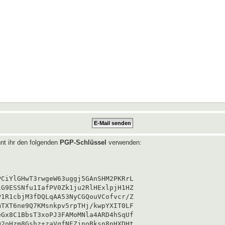
nt ihr den folgenden
PGP-Schlüssel
verwenden:
CiYlGHwT3rwgeW63uggj5GAnSHM2PKRrL

G9ESSNfu1IafPV0Zk1ju2RlHExlpjH1HZ

1R1cbjM3fDQLqAA53NyCGQouVCofvcr/Z

TXT6ne9Q7KMsnkpv5rpTHj/kwpYXIT0LF

Gx8C1BbsT3xoPJ3FAMoMNla4ARD4hSqUf

2oHzm8Gshz+zaVqfNEZjnoBksn8nHXDHt
