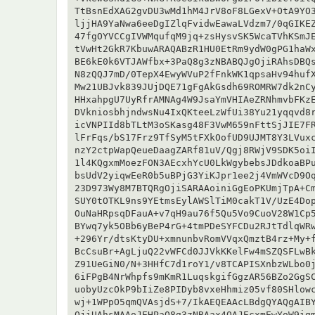
TtBsnEdXAG2gvDU3wMd1hM4JrV8oF8LGexV+OtA9YO3
ljjHA9YaNwa6eeDgIZlqFvidwEawaLVdzm7/0qGIKEZ
47fgOYVCCgIVWMqufqM9jq+zsHysvSK5WcaTVhKSmJE
tVwHt2GkR7KbuwARAQABzR1HU0EtRm9ydW0gPG1haWx
BE6kE0k6VTJAWfbx+3PaQ8g3zNBABQJgOjiRAhsDBQs
N8zQQJ7mD/0TepX4EwyWVuP2fFnkWK1qpsaHv94hufX
Mw21UBJvk839JUjDQE71gFgAkGsdh69ROMRW7dk2nCy
HHxahpgU7UyRfrAMNAg4W9JsaYmVHIAeZRNhmvbFKzE
DVkniosbhjndwsNu4IxQKteeLzWfUi38Yu21yqqvd8r
icVNPIId8bTLtM3oSKasg48F3VwM659nFttSjJIE7FR
lFrFqs/bS17Frz9TfSyM5tFXkOofUD9UJMT8Y3LVuxc
nzY2ctpWapQeueDaagZARf81uV/Qgj8RWjV9SDK5oiI
1l4KQgxmMoezFON3AEcxhYcU0LkWgybebsJDdkoaBPu
bsUdV2yiqwEeR0b5uBPjG3YiKJpr1ee2j4VmWVcD9Oq
23D973Wy8M7BTQRgOjiSARAAoiniGgEoPKUmjTpA+Cm
SUY0tOTKL9ns9YEtmsEylAWSlTiM0cakT1V/UzE4Dop
OuNaHRpsqDFauA+v7qH9au76f5Qu5Vo9CuoV28W1Cp5
BYwq7yk5OBb6yBeP4rG+4tmPDeSYFCDu2RJtTdlqWRw
+296Yr/dtsKtyDU+xmnunbvRomVVqxQmztB4rz+My+f
BcCsuBr+AgLjuQ22vWFCd0JJVkKKelFw4mSZQSFLwBk
Z91UeGiN0/N+3HHfC7d1roY1/v8TCAPISXnbzWLbo0j
6iFPgB4NrWhpfs9mKmR1LuqskgifGgzAR56BZo2GgSC
uobyUzcOkP9bIiZe8PIDyb8vxeHhmiz05vf80SHlowc
wj+1WPpO5qmQVAsjdS+7/IkAEQEAAcLBdgQYAQgAIBY
OjiUAhsMAAoJEHPaQ8g3zNBAax4QAJEcxmEwYoW9igm