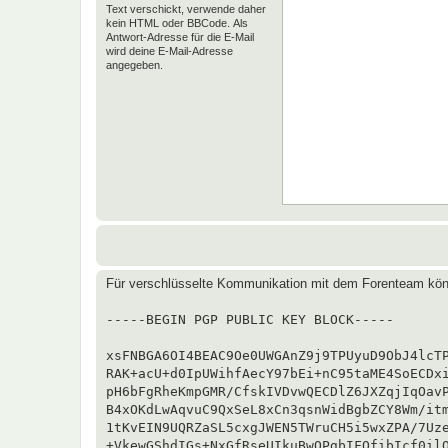
Text verschickt, verwende daher
kein HTML oder BBCode. Als
Antwort-Adresse für die E-Mail
wird deine E-Mail-Adresse
angegeben.
Für verschlüsselte Kommunikation mit dem Forenteam kön
-----BEGIN PGP PUBLIC KEY BLOCK-----

xsFNBGA6OI4BEAC9Oe0UWGAnZ9j9TPUyuD9ObJ4lcTP
RAK+acU+d0IpUWihfAecY97bEi+nC95taME4SoECDxi
pH6bFgRheKmpGMR/CfskIVDvwQECDlZ6JXZqjIqOavP
B4xOKdLwAqvuC9QxSeL8xCn3qsnWidBgbZCY8Wm/itm
1tKvEIN9UQRZaSL5cxgJWEN5TWruCH5i5wxZPA/7Uze
+VkewGShdIGs+NxGfRseUIkuBwOPgbIFOfibIcf0ilQ