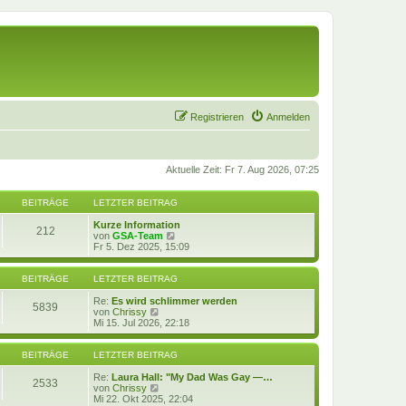
Registrieren
Anmelden
Aktuelle Zeit: Fr 7. Aug 2026, 07:25
BEITRÄGE
LETZTER BEITRAG
Kurze Information
212
N
von
GSA-Team
e
Fr 5. Dez 2025, 15:09
u
e
s
BEITRÄGE
LETZTER BEITRAG
t
e
Re:
Es wird schlimmer werden
5839
N
r
von
Chrissy
e
B
Mi 15. Jul 2026, 22:18
u
e
e
i
s
t
BEITRÄGE
LETZTER BEITRAG
t
r
e
a
Re:
Laura Hall: "My Dad Was Gay —…
2533
r
N
g
von
Chrissy
B
e
Mi 22. Okt 2025, 22:04