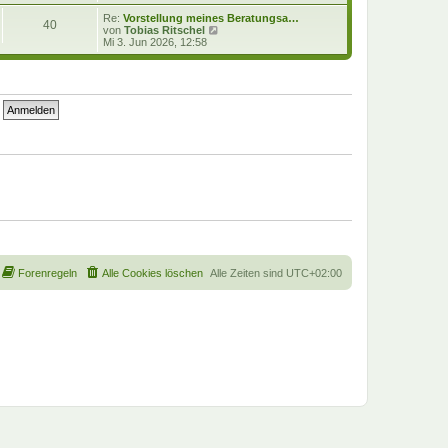
e
u
i
e
Re:
Vorstellung meines Beratungsa…
40
t
s
N
von
Tobias Ritschel
r
t
e
Mi 3. Jun 2026, 12:58
a
e
u
g
r
e
B
s
e
t
i
e
t
r
r
B
a
e
g
i
t
r
a
g
Forenregeln
Alle Cookies löschen
Alle Zeiten sind
UTC+02:00