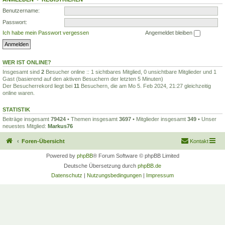
Benutzername:
Passwort:
Ich habe mein Passwort vergessen
Angemeldet bleiben
WER IST ONLINE?
Insgesamt sind
2
Besucher online :: 1 sichtbares Mitglied, 0 unsichtbare Mitglieder und 1
Gast (basierend auf den aktiven Besuchern der letzten 5 Minuten)
Der Besucherrekord liegt bei
11
Besuchern, die am Mo 5. Feb 2024, 21:27 gleichzeitig
online waren.
STATISTIK
Beiträge insgesamt
79424
• Themen insgesamt
3697
• Mitglieder insgesamt
349
• Unser
neuestes Mitglied:
Markus76
Foren-Übersicht
Kontakt
Powered by
phpBB
® Forum Software © phpBB Limited
Deutsche Übersetzung durch
phpBB.de
Datenschutz
|
Nutzungsbedingungen
|
Impressum