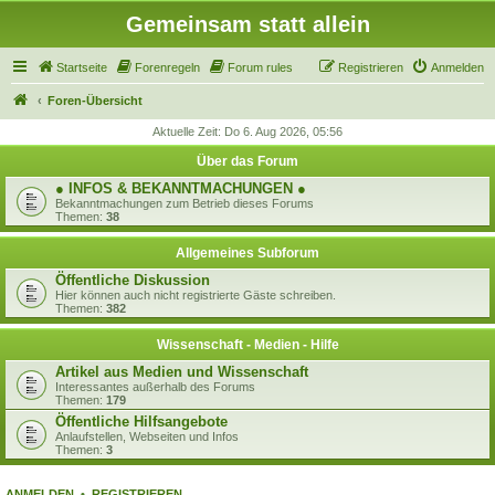
Gemeinsam statt allein
Startseite
Forenregeln
Forum rules
Registrieren
Anmelden
Foren-Übersicht
Aktuelle Zeit: Do 6. Aug 2026, 05:56
Über das Forum
● INFOS & BEKANNTMACHUNGEN ●
Bekanntmachungen zum Betrieb dieses Forums
Themen:
38
Allgemeines Subforum
Öffentliche Diskussion
Hier können auch nicht registrierte Gäste schreiben.
Themen:
382
Wissenschaft - Medien - Hilfe
Artikel aus Medien und Wissenschaft
Interessantes außerhalb des Forums
Themen:
179
Öffentliche Hilfsangebote
Anlaufstellen, Webseiten und Infos
Themen:
3
ANMELDEN
•
REGISTRIEREN