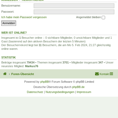
Benutzername:
Passwort:
Ich habe mein Passwort vergessen
Angemeldet bleiben
WER IST ONLINE?
Insgesamt ist
1
Besucher online :: 0 sichtbare Mitglieder, 0 unsichtbare Mitglieder und 1
Gast (basierend auf den aktiven Besuchern der letzten 5 Minuten)
Der Besucherrekord liegt bei
11
Besuchern, die am Mo 5. Feb 2024, 21:27 gleichzeitig
online waren.
STATISTIK
Beiträge insgesamt
79434
• Themen insgesamt
3701
• Mitglieder insgesamt
347
• Unser
neuestes Mitglied:
Markus76
Foren-Übersicht
Kontakt
Powered by
phpBB
® Forum Software © phpBB Limited
Deutsche Übersetzung durch
phpBB.de
Datenschutz
|
Nutzungsbedingungen
|
Impressum