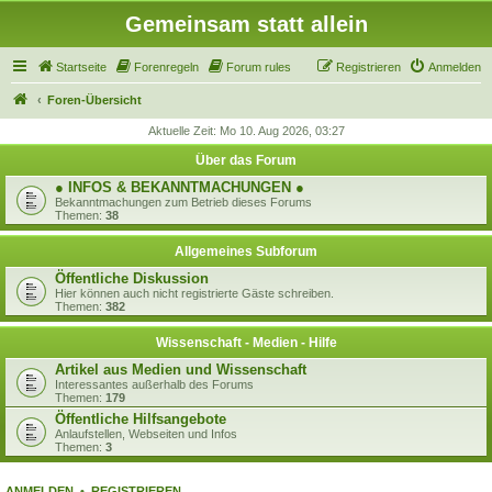
Gemeinsam statt allein
Startseite
Forenregeln
Forum rules
Registrieren
Anmelden
Foren-Übersicht
Aktuelle Zeit: Mo 10. Aug 2026, 03:27
Über das Forum
● INFOS & BEKANNTMACHUNGEN ●
Bekanntmachungen zum Betrieb dieses Forums
Themen:
38
Allgemeines Subforum
Öffentliche Diskussion
Hier können auch nicht registrierte Gäste schreiben.
Themen:
382
Wissenschaft - Medien - Hilfe
Artikel aus Medien und Wissenschaft
Interessantes außerhalb des Forums
Themen:
179
Öffentliche Hilfsangebote
Anlaufstellen, Webseiten und Infos
Themen:
3
ANMELDEN
•
REGISTRIEREN