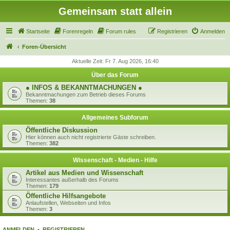
Gemeinsam statt allein
Startseite
Forenregeln
Forum rules
Registrieren
Anmelden
Foren-Übersicht
Aktuelle Zeit: Fr 7. Aug 2026, 16:40
Über das Forum
● INFOS & BEKANNTMACHUNGEN ●
Bekanntmachungen zum Betrieb dieses Forums
Themen:
38
Allgemeines Subforum
Öffentliche Diskussion
Hier können auch nicht registrierte Gäste schreiben.
Themen:
382
Wissenschaft - Medien - Hilfe
Artikel aus Medien und Wissenschaft
Interessantes außerhalb des Forums
Themen:
179
Öffentliche Hilfsangebote
Anlaufstellen, Webseiten und Infos
Themen:
3
ANMELDEN
•
REGISTRIEREN