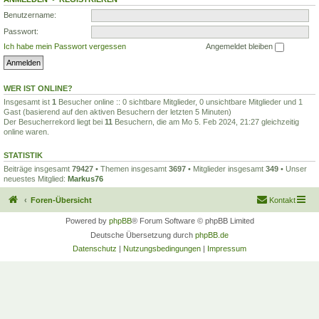
Benutzername:
Passwort:
Ich habe mein Passwort vergessen
Angemeldet bleiben
WER IST ONLINE?
Insgesamt ist
1
Besucher online :: 0 sichtbare Mitglieder, 0 unsichtbare Mitglieder und 1
Gast (basierend auf den aktiven Besuchern der letzten 5 Minuten)
Der Besucherrekord liegt bei
11
Besuchern, die am Mo 5. Feb 2024, 21:27 gleichzeitig
online waren.
STATISTIK
Beiträge insgesamt
79427
• Themen insgesamt
3697
• Mitglieder insgesamt
349
• Unser
neuestes Mitglied:
Markus76
Foren-Übersicht
Kontakt
Powered by
phpBB
® Forum Software © phpBB Limited
Deutsche Übersetzung durch
phpBB.de
Datenschutz
|
Nutzungsbedingungen
|
Impressum