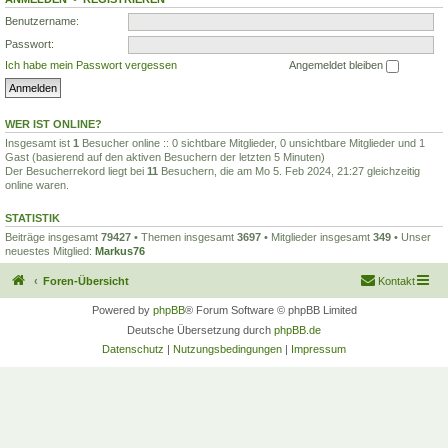
Benutzername:
Passwort:
Ich habe mein Passwort vergessen
Angemeldet bleiben
WER IST ONLINE?
Insgesamt ist
1
Besucher online :: 0 sichtbare Mitglieder, 0 unsichtbare Mitglieder und 1
Gast (basierend auf den aktiven Besuchern der letzten 5 Minuten)
Der Besucherrekord liegt bei
11
Besuchern, die am Mo 5. Feb 2024, 21:27 gleichzeitig
online waren.
STATISTIK
Beiträge insgesamt
79427
• Themen insgesamt
3697
• Mitglieder insgesamt
349
• Unser
neuestes Mitglied:
Markus76
Foren-Übersicht
Kontakt
Powered by
phpBB
® Forum Software © phpBB Limited
Deutsche Übersetzung durch
phpBB.de
Datenschutz
|
Nutzungsbedingungen
|
Impressum