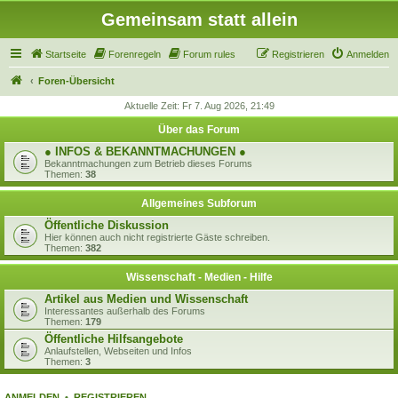
Gemeinsam statt allein
Startseite
Forenregeln
Forum rules
Registrieren
Anmelden
Foren-Übersicht
Aktuelle Zeit: Fr 7. Aug 2026, 21:49
Über das Forum
● INFOS & BEKANNTMACHUNGEN ●
Bekanntmachungen zum Betrieb dieses Forums
Themen:
38
Allgemeines Subforum
Öffentliche Diskussion
Hier können auch nicht registrierte Gäste schreiben.
Themen:
382
Wissenschaft - Medien - Hilfe
Artikel aus Medien und Wissenschaft
Interessantes außerhalb des Forums
Themen:
179
Öffentliche Hilfsangebote
Anlaufstellen, Webseiten und Infos
Themen:
3
ANMELDEN
•
REGISTRIEREN