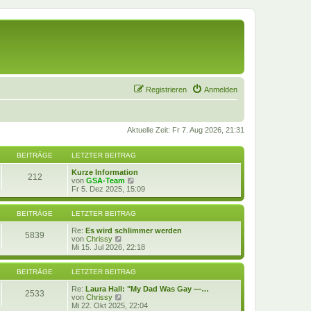
Registrieren
Anmelden
Aktuelle Zeit: Fr 7. Aug 2026, 21:31
BEITRÄGE
LETZTER BEITRAG
Kurze Information
212
N
von
GSA-Team
e
Fr 5. Dez 2025, 15:09
u
e
s
BEITRÄGE
LETZTER BEITRAG
t
e
Re:
Es wird schlimmer werden
5839
N
r
von
Chrissy
e
B
Mi 15. Jul 2026, 22:18
u
e
e
i
s
t
BEITRÄGE
LETZTER BEITRAG
t
r
e
a
Re:
Laura Hall: "My Dad Was Gay —…
2533
r
N
g
von
Chrissy
B
e
Mi 22. Okt 2025, 22:04