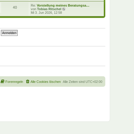
e
u
i
e
Re:
Vorstellung meines Beratungsa…
40
t
s
N
von
Tobias Ritschel
r
t
e
Mi 3. Jun 2026, 12:58
a
e
u
g
r
e
B
s
e
t
i
e
t
r
r
B
a
e
g
i
t
r
a
g
Forenregeln
Alle Cookies löschen
Alle Zeiten sind
UTC+02:00