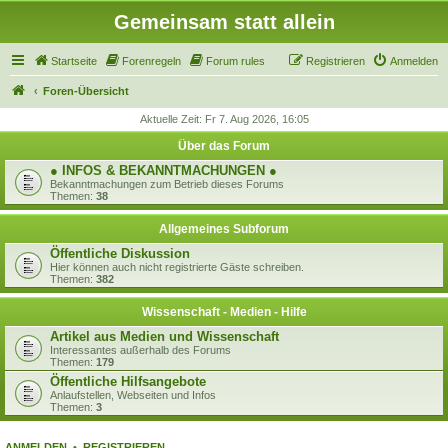
Gemeinsam statt allein
Startseite
Forenregeln
Forum rules
Registrieren
Anmelden
Foren-Übersicht
Aktuelle Zeit: Fr 7. Aug 2026, 16:05
Über das Forum
● INFOS & BEKANNTMACHUNGEN ●
Bekanntmachungen zum Betrieb dieses Forums
Themen:
38
Allgemeines Subforum
Öffentliche Diskussion
Hier können auch nicht registrierte Gäste schreiben.
Themen:
382
Wissenschaft - Medien - Hilfe
Artikel aus Medien und Wissenschaft
Interessantes außerhalb des Forums
Themen:
179
Öffentliche Hilfsangebote
Anlaufstellen, Webseiten und Infos
Themen:
3
ANMELDEN
•
REGISTRIEREN