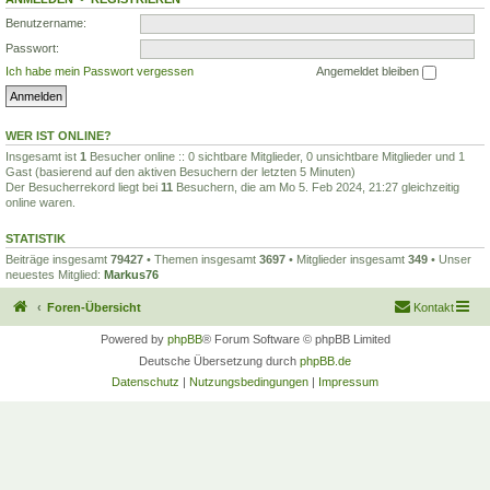
Benutzername:
Passwort:
Ich habe mein Passwort vergessen
Angemeldet bleiben
WER IST ONLINE?
Insgesamt ist
1
Besucher online :: 0 sichtbare Mitglieder, 0 unsichtbare Mitglieder und 1
Gast (basierend auf den aktiven Besuchern der letzten 5 Minuten)
Der Besucherrekord liegt bei
11
Besuchern, die am Mo 5. Feb 2024, 21:27 gleichzeitig
online waren.
STATISTIK
Beiträge insgesamt
79427
• Themen insgesamt
3697
• Mitglieder insgesamt
349
• Unser
neuestes Mitglied:
Markus76
Foren-Übersicht
Kontakt
Powered by
phpBB
® Forum Software © phpBB Limited
Deutsche Übersetzung durch
phpBB.de
Datenschutz
|
Nutzungsbedingungen
|
Impressum