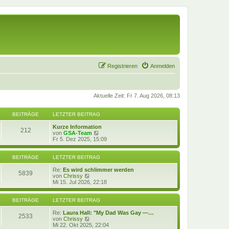
Registrieren
Anmelden
Aktuelle Zeit: Fr 7. Aug 2026, 08:13
BEITRÄGE
LETZTER BEITRAG
Kurze Information
212
N
von
GSA-Team
e
Fr 5. Dez 2025, 15:09
u
e
s
BEITRÄGE
LETZTER BEITRAG
t
e
Re:
Es wird schlimmer werden
5839
N
r
von
Chrissy
e
B
Mi 15. Jul 2026, 22:18
u
e
e
i
s
t
BEITRÄGE
LETZTER BEITRAG
t
r
e
a
Re:
Laura Hall: "My Dad Was Gay —…
2533
r
N
g
von
Chrissy
B
e
Mi 22. Okt 2025, 22:04