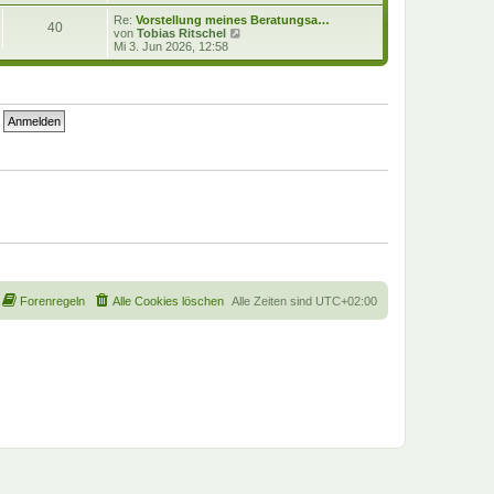
e
u
i
e
Re:
Vorstellung meines Beratungsa…
40
t
s
N
von
Tobias Ritschel
r
t
e
Mi 3. Jun 2026, 12:58
a
e
u
g
r
e
B
s
e
t
i
e
t
r
r
B
a
e
g
i
t
r
a
g
Forenregeln
Alle Cookies löschen
Alle Zeiten sind
UTC+02:00