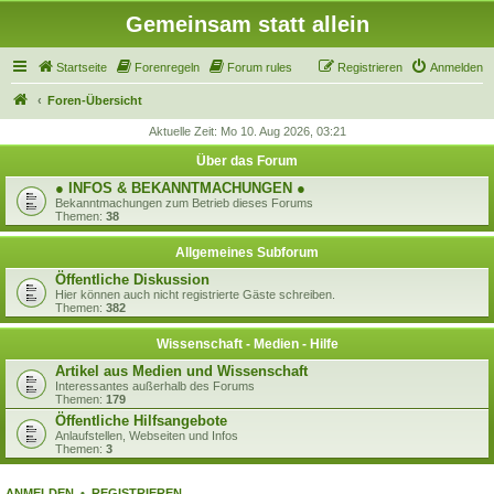
Gemeinsam statt allein
Startseite
Forenregeln
Forum rules
Registrieren
Anmelden
Foren-Übersicht
Aktuelle Zeit: Mo 10. Aug 2026, 03:21
Über das Forum
● INFOS & BEKANNTMACHUNGEN ●
Bekanntmachungen zum Betrieb dieses Forums
Themen:
38
Allgemeines Subforum
Öffentliche Diskussion
Hier können auch nicht registrierte Gäste schreiben.
Themen:
382
Wissenschaft - Medien - Hilfe
Artikel aus Medien und Wissenschaft
Interessantes außerhalb des Forums
Themen:
179
Öffentliche Hilfsangebote
Anlaufstellen, Webseiten und Infos
Themen:
3
ANMELDEN
•
REGISTRIEREN