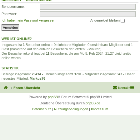
Benutzername:
Passwort:
Ich habe mein Passwort vergessen
Angemeldet bleiben
WER IST ONLINE?
Insgesamt ist
1
Besucher online :: 0 sichtbare Mitglieder, 0 unsichtbare Mitglieder und 1
Gast (basierend auf den aktiven Besuchern der letzten 5 Minuten)
Der Besucherrekord liegt bei
11
Besuchern, die am Mo 5. Feb 2024, 21:27 gleichzeitig
online waren.
STATISTIK
Beiträge insgesamt
79434
• Themen insgesamt
3701
• Mitglieder insgesamt
347
• Unser
neuestes Mitglied:
Markus76
Foren-Übersicht
Kontakt
Powered by
phpBB
® Forum Software © phpBB Limited
Deutsche Übersetzung durch
phpBB.de
Datenschutz
|
Nutzungsbedingungen
|
Impressum