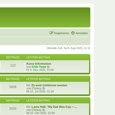
Registrieren
Anmelden
Aktuelle Zeit: Sa 8. Aug 2026, 11:11
BEITRÄGE
LETZTER BEITRAG
Kurze Information
212
N
von
GSA-Team
e
Fr 5. Dez 2025, 15:09
u
e
s
BEITRÄGE
LETZTER BEITRAG
t
e
Re:
Es wird schlimmer werden
5839
N
r
von
Chrissy
e
B
Mi 15. Jul 2026, 22:18
u
e
e
i
s
t
BEITRÄGE
LETZTER BEITRAG
t
r
e
a
Re:
Laura Hall: "My Dad Was Gay —…
2533
r
N
g
von
Chrissy
B
e
Mi 22. Okt 2025, 22:04