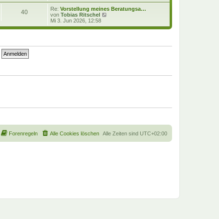
e
u
i
e
Re:
Vorstellung meines Beratungsa…
40
t
s
N
von
Tobias Ritschel
r
t
e
Mi 3. Jun 2026, 12:58
a
e
u
g
r
e
B
s
e
t
i
e
t
r
r
B
a
e
g
i
t
r
a
g
Forenregeln
Alle Cookies löschen
Alle Zeiten sind
UTC+02:00