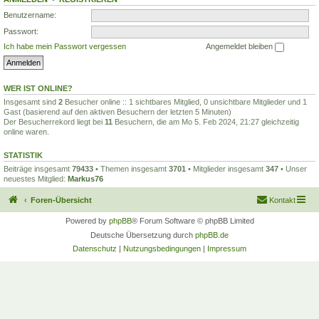
Benutzername:
Passwort:
Ich habe mein Passwort vergessen
Angemeldet bleiben
WER IST ONLINE?
Insgesamt sind
2
Besucher online :: 1 sichtbares Mitglied, 0 unsichtbare Mitglieder und 1
Gast (basierend auf den aktiven Besuchern der letzten 5 Minuten)
Der Besucherrekord liegt bei
11
Besuchern, die am Mo 5. Feb 2024, 21:27 gleichzeitig
online waren.
STATISTIK
Beiträge insgesamt
79433
• Themen insgesamt
3701
• Mitglieder insgesamt
347
• Unser
neuestes Mitglied:
Markus76
Foren-Übersicht
Kontakt
Powered by
phpBB
® Forum Software © phpBB Limited
Deutsche Übersetzung durch
phpBB.de
Datenschutz
|
Nutzungsbedingungen
|
Impressum