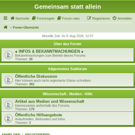
Gemeinsam statt allein
Startseite
Forenregeln
Forum rules
Registrieren
Anmelden
Foren-Übersicht
Aktuelle Zeit: So 9. Aug 2026, 12:57
Über das Forum
● INFOS & BEKANNTMACHUNGEN ●
Bekanntmachungen zum Betrieb dieses Forums
Themen:
38
Allgemeines Subforum
Öffentliche Diskussion
Hier können auch nicht registrierte Gäste schreiben.
Themen:
382
Wissenschaft - Medien - Hilfe
Artikel aus Medien und Wissenschaft
Interessantes außerhalb des Forums
Themen:
179
Öffentliche Hilfsangebote
Anlaufstellen, Webseiten und Infos
Themen:
3
ANMELDEN
•
REGISTRIEREN