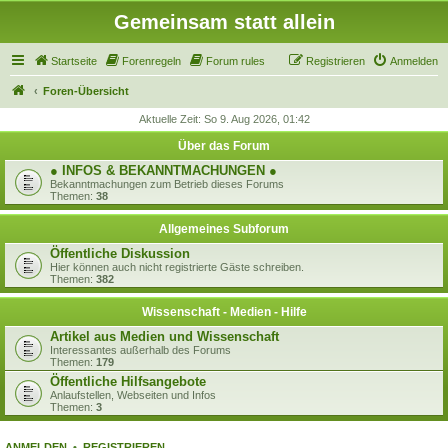
Gemeinsam statt allein
Startseite
Forenregeln
Forum rules
Registrieren
Anmelden
Foren-Übersicht
Aktuelle Zeit: So 9. Aug 2026, 01:42
Über das Forum
● INFOS & BEKANNTMACHUNGEN ●
Bekanntmachungen zum Betrieb dieses Forums
Themen:
38
Allgemeines Subforum
Öffentliche Diskussion
Hier können auch nicht registrierte Gäste schreiben.
Themen:
382
Wissenschaft - Medien - Hilfe
Artikel aus Medien und Wissenschaft
Interessantes außerhalb des Forums
Themen:
179
Öffentliche Hilfsangebote
Anlaufstellen, Webseiten und Infos
Themen:
3
ANMELDEN
•
REGISTRIEREN