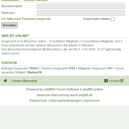
Benutzername:
Passwort:
Ich habe mein Passwort vergessen
Angemeldet bleiben
WER IST ONLINE?
Insgesamt ist
1
Besucher online :: 0 sichtbare Mitglieder, 0 unsichtbare Mitglieder und 1
Gast (basierend auf den aktiven Besuchern der letzten 5 Minuten)
Der Besucherrekord liegt bei
11
Besuchern, die am Mo 5. Feb 2024, 21:27 gleichzeitig
online waren.
STATISTIK
Beiträge insgesamt
79433
• Themen insgesamt
3701
• Mitglieder insgesamt
347
• Unser
neuestes Mitglied:
Markus76
Foren-Übersicht
Kontakt
Powered by
phpBB
® Forum Software © phpBB Limited
Deutsche Übersetzung durch
phpBB.de
Datenschutz
|
Nutzungsbedingungen
|
Impressum