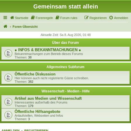
Gemeinsam statt allein
Startseite
Forenregeln
Forum rules
Registrieren
Anmelden
Foren-Übersicht
Aktuelle Zeit: Sa 8. Aug 2026, 01:48
Über das Forum
● INFOS & BEKANNTMACHUNGEN ●
Bekanntmachungen zum Betrieb dieses Forums
Themen:
38
Allgemeines Subforum
Öffentliche Diskussion
Hier können auch nicht registrierte Gäste schreiben.
Themen:
382
Wissenschaft - Medien - Hilfe
Artikel aus Medien und Wissenschaft
Interessantes außerhalb des Forums
Themen:
179
Öffentliche Hilfsangebote
Anlaufstellen, Webseiten und Infos
Themen:
3
ANMELDEN
•
REGISTRIEREN