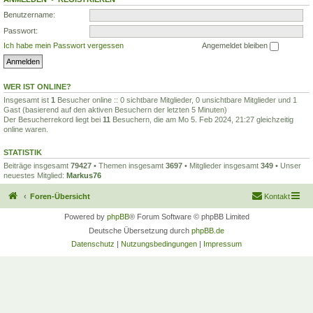
Benutzername:
Passwort:
Ich habe mein Passwort vergessen
Angemeldet bleiben
WER IST ONLINE?
Insgesamt ist
1
Besucher online :: 0 sichtbare Mitglieder, 0 unsichtbare Mitglieder und 1
Gast (basierend auf den aktiven Besuchern der letzten 5 Minuten)
Der Besucherrekord liegt bei
11
Besuchern, die am Mo 5. Feb 2024, 21:27 gleichzeitig
online waren.
STATISTIK
Beiträge insgesamt
79427
• Themen insgesamt
3697
• Mitglieder insgesamt
349
• Unser
neuestes Mitglied:
Markus76
Foren-Übersicht
Kontakt
Powered by
phpBB
® Forum Software © phpBB Limited
Deutsche Übersetzung durch
phpBB.de
Datenschutz
|
Nutzungsbedingungen
|
Impressum