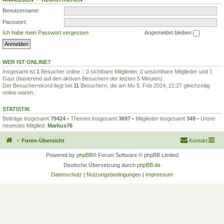
Benutzername:
Passwort:
Ich habe mein Passwort vergessen
Angemeldet bleiben
WER IST ONLINE?
Insgesamt ist
1
Besucher online :: 0 sichtbare Mitglieder, 0 unsichtbare Mitglieder und 1
Gast (basierend auf den aktiven Besuchern der letzten 5 Minuten)
Der Besucherrekord liegt bei
11
Besuchern, die am Mo 5. Feb 2024, 21:27 gleichzeitig
online waren.
STATISTIK
Beiträge insgesamt
79424
• Themen insgesamt
3697
• Mitglieder insgesamt
349
• Unser
neuestes Mitglied:
Markus76
Foren-Übersicht
Kontakt
Powered by
phpBB
® Forum Software © phpBB Limited
Deutsche Übersetzung durch
phpBB.de
Datenschutz
|
Nutzungsbedingungen
|
Impressum