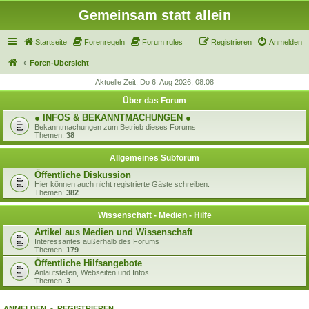
Gemeinsam statt allein
Startseite
Forenregeln
Forum rules
Registrieren
Anmelden
Foren-Übersicht
Aktuelle Zeit: Do 6. Aug 2026, 08:08
Über das Forum
● INFOS & BEKANNTMACHUNGEN ●
Bekanntmachungen zum Betrieb dieses Forums
Themen:
38
Allgemeines Subforum
Öffentliche Diskussion
Hier können auch nicht registrierte Gäste schreiben.
Themen:
382
Wissenschaft - Medien - Hilfe
Artikel aus Medien und Wissenschaft
Interessantes außerhalb des Forums
Themen:
179
Öffentliche Hilfsangebote
Anlaufstellen, Webseiten und Infos
Themen:
3
ANMELDEN
•
REGISTRIEREN