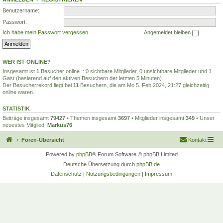
Benutzername:
Passwort:
Ich habe mein Passwort vergessen
Angemeldet bleiben
WER IST ONLINE?
Insgesamt ist
1
Besucher online :: 0 sichtbare Mitglieder, 0 unsichtbare Mitglieder und 1
Gast (basierend auf den aktiven Besuchern der letzten 5 Minuten)
Der Besucherrekord liegt bei
11
Besuchern, die am Mo 5. Feb 2024, 21:27 gleichzeitig
online waren.
STATISTIK
Beiträge insgesamt
79427
• Themen insgesamt
3697
• Mitglieder insgesamt
349
• Unser
neuestes Mitglied:
Markus76
Foren-Übersicht
Kontakt
Powered by
phpBB
® Forum Software © phpBB Limited
Deutsche Übersetzung durch
phpBB.de
Datenschutz
|
Nutzungsbedingungen
|
Impressum