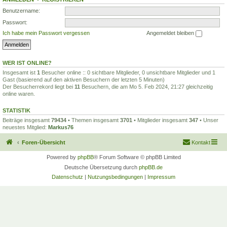
Benutzername:
Passwort:
Ich habe mein Passwort vergessen
Angemeldet bleiben
WER IST ONLINE?
Insgesamt ist
1
Besucher online :: 0 sichtbare Mitglieder, 0 unsichtbare Mitglieder und 1
Gast (basierend auf den aktiven Besuchern der letzten 5 Minuten)
Der Besucherrekord liegt bei
11
Besuchern, die am Mo 5. Feb 2024, 21:27 gleichzeitig
online waren.
STATISTIK
Beiträge insgesamt
79434
• Themen insgesamt
3701
• Mitglieder insgesamt
347
• Unser
neuestes Mitglied:
Markus76
Foren-Übersicht
Kontakt
Powered by
phpBB
® Forum Software © phpBB Limited
Deutsche Übersetzung durch
phpBB.de
Datenschutz
|
Nutzungsbedingungen
|
Impressum