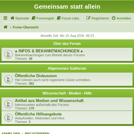
Gemeinsam statt allein
Startseite
Forenregeln
Forum rules
Registrieren
Anmelden
Foren-Übersicht
Aktuelle Zeit: Mo 10. Aug 2026, 06:23
Über das Forum
● INFOS & BEKANNTMACHUNGEN ●
Bekanntmachungen zum Betrieb dieses Forums
Themen:
38
Allgemeines Subforum
Öffentliche Diskussion
Hier können auch nicht registrierte Gäste schreiben.
Themen:
382
Wissenschaft - Medien - Hilfe
Artikel aus Medien und Wissenschaft
Interessantes außerhalb des Forums
Themen:
179
Öffentliche Hilfsangebote
Anlaufstellen, Webseiten und Infos
Themen:
3
ANMELDEN
•
REGISTRIEREN