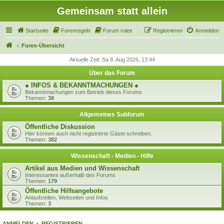
Gemeinsam statt allein
Startseite
Forenregeln
Forum rules
Registrieren
Anmelden
Foren-Übersicht
Aktuelle Zeit: Sa 8. Aug 2026, 13:44
Über das Forum
● INFOS & BEKANNTMACHUNGEN ●
Bekanntmachungen zum Betrieb dieses Forums
Themen:
38
Allgemeines Subforum
Öffentliche Diskussion
Hier können auch nicht registrierte Gäste schreiben.
Themen:
382
Wissenschaft - Medien - Hilfe
Artikel aus Medien und Wissenschaft
Interessantes außerhalb des Forums
Themen:
179
Öffentliche Hilfsangebote
Anlaufstellen, Webseiten und Infos
Themen:
3
ANMELDEN
•
REGISTRIEREN