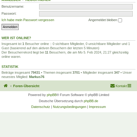
Benutzername:
Passwort:
Ich habe mein Passwort vergessen
Angemeldet bleiben
WER IST ONLINE?
Insgesamt ist
1
Besucher online :: 0 sichtbare Mitglieder, 0 unsichtbare Mitglieder und 1
Gast (basierend auf den aktiven Besuchern der letzten 5 Minuten)
Der Besucherrekord liegt bei
11
Besuchern, die am Mo 5. Feb 2024, 21:27 gleichzeitig
online waren.
STATISTIK
Beiträge insgesamt
79431
• Themen insgesamt
3701
• Mitglieder insgesamt
347
• Unser
neuestes Mitglied:
Markus76
Foren-Übersicht
Kontakt
Powered by
phpBB
® Forum Software © phpBB Limited
Deutsche Übersetzung durch
phpBB.de
Datenschutz
|
Nutzungsbedingungen
|
Impressum