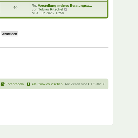
e
u
i
e
Re:
Vorstellung meines Beratungsa…
40
t
s
N
von
Tobias Ritschel
r
t
e
Mi 3. Jun 2026, 12:58
a
e
u
g
r
e
B
s
e
t
i
e
t
r
r
B
a
e
g
i
t
r
a
g
Forenregeln
Alle Cookies löschen
Alle Zeiten sind
UTC+02:00