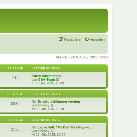
Registrieren
Anmelden
Aktuelle Zeit: Mi 5. Aug 2026, 23:53
BEITRÄGE
LETZTER BEITRAG
Kurze Information
212
N
von
GSA-Team
e
Fr 5. Dez 2025, 15:09
u
e
s
BEITRÄGE
LETZTER BEITRAG
t
e
Re:
Es wird schlimmer werden
5839
N
r
von
Chrissy
e
B
Mi 15. Jul 2026, 22:18
u
e
e
i
s
t
BEITRÄGE
LETZTER BEITRAG
t
r
e
a
Re:
Laura Hall: "My Dad Was Gay —…
2533
r
N
g
von
Chrissy
B
e
Mi 22. Okt 2025, 22:04