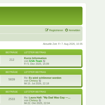
Registrieren
Anmelden
Aktuelle Zeit: Fr 7. Aug 2026, 10:35
BEITRÄGE
LETZTER BEITRAG
Kurze Information
212
N
von
GSA-Team
e
Fr 5. Dez 2025, 15:09
u
e
s
BEITRÄGE
LETZTER BEITRAG
t
e
Re:
Es wird schlimmer werden
5839
N
r
von
Chrissy
e
B
Mi 15. Jul 2026, 22:18
u
e
e
i
s
t
BEITRÄGE
LETZTER BEITRAG
t
r
e
a
Re:
Laura Hall: "My Dad Was Gay —…
2533
r
N
g
von
Chrissy
B
e
Mi 22. Okt 2025, 22:04