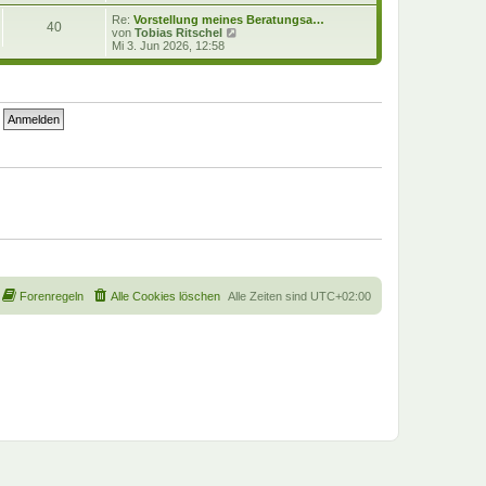
e
u
i
e
Re:
Vorstellung meines Beratungsa…
40
t
s
N
von
Tobias Ritschel
r
t
e
Mi 3. Jun 2026, 12:58
a
e
u
g
r
e
B
s
e
t
i
e
t
r
r
B
a
e
g
i
t
r
a
g
Forenregeln
Alle Cookies löschen
Alle Zeiten sind
UTC+02:00