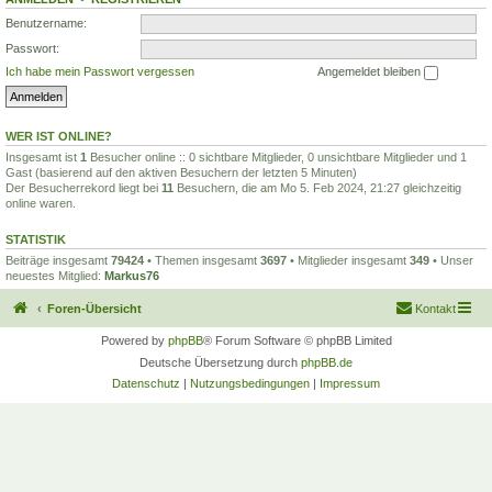
Benutzername:
Passwort:
Ich habe mein Passwort vergessen
Angemeldet bleiben
WER IST ONLINE?
Insgesamt ist
1
Besucher online :: 0 sichtbare Mitglieder, 0 unsichtbare Mitglieder und 1
Gast (basierend auf den aktiven Besuchern der letzten 5 Minuten)
Der Besucherrekord liegt bei
11
Besuchern, die am Mo 5. Feb 2024, 21:27 gleichzeitig
online waren.
STATISTIK
Beiträge insgesamt
79424
• Themen insgesamt
3697
• Mitglieder insgesamt
349
• Unser
neuestes Mitglied:
Markus76
Foren-Übersicht
Kontakt
Powered by
phpBB
® Forum Software © phpBB Limited
Deutsche Übersetzung durch
phpBB.de
Datenschutz
|
Nutzungsbedingungen
|
Impressum