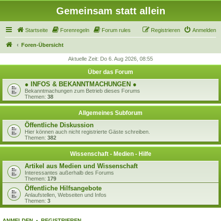
Gemeinsam statt allein
Startseite
Forenregeln
Forum rules
Registrieren
Anmelden
Foren-Übersicht
Aktuelle Zeit: Do 6. Aug 2026, 08:55
Über das Forum
● INFOS & BEKANNTMACHUNGEN ●
Bekanntmachungen zum Betrieb dieses Forums
Themen:
38
Allgemeines Subforum
Öffentliche Diskussion
Hier können auch nicht registrierte Gäste schreiben.
Themen:
382
Wissenschaft - Medien - Hilfe
Artikel aus Medien und Wissenschaft
Interessantes außerhalb des Forums
Themen:
179
Öffentliche Hilfsangebote
Anlaufstellen, Webseiten und Infos
Themen:
3
ANMELDEN
•
REGISTRIEREN