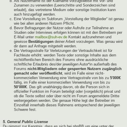
Als Nutzername ist der Klarname vorzugsweise mit Vor- und
Zunamen zu verwenden (Leerschritte und Sonderzeichen sind
erlaubt), das vertretene Medium oder sonstige Institution kann
auch hinzugefügt werden.
Eine Vorstellung im Subforum „Vorstellung der Mitglieder“ ist genau
wie bei allen anderen Nutzern Pflicht.
Bevor Befragungen der Nutzer oder Aufrufe zur Teilnahme an
Studien oder Interviews erfolgen können ist mit den Betreibern per
E-Mail unter
mailbox@suh-ev.de
Kontakt aufzunehmen und
gewisse
Bestätigungen
deiner Arbeit vorzulegen. Was genau wird
dir dann auf Anfrage mitgeteilt werden.
Die Vertragsstrafe für Verletzungen der Vertraulichkeit ist für
Fachleute erhöht: werden Texte oder sonstige Inhalte aus dem
nichtöffentlichen Bereich des Forums ohne ausdrückliche
schriftliche Erlaubnis des/der jeweiligen Autor*in außerhalb des
Forums
nicht-Mitgliedern oder gesperrten Nutzern zugänglich
gemacht oder veröffentlicht
, wird im Falle einer nicht-
kommerziellen Verwendung eine Vertragsstrafe von bis zu
5'000€
fällig, im Falle einer kommerziellen Verwendung von bis zu
50’000€
. Das gilt unabhängig davon, ob die Person sich in
offizieller Funktion im Forum beteiligt oder (vorgeblich) privat und
ob die Texte selbst oder über nicht im Forum angemeldete Dritte
weitergegeben werden. Die genaue Höhe legt der Betreiber im
Einzelfall innerhalb dieses Rahmens entsprechend der jeweiligen
Schwere fest.
5. General Public License
Du nimmst zur Kenntnis, dass es sich bei phpBB um eine unter der