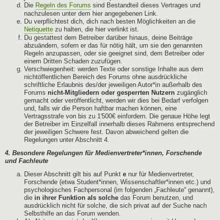
Die
Regeln des Forums
sind Bestandteil dieses Vertrages und
nachzulesen unter dem hier angegebenen Link.
Du verpflichtest dich, dich nach besten Möglichkeiten an die
Netiquette
zu halten, die hier verlinkt ist.
Du gestattest dem Betreiber darüber hinaus, deine Beiträge
abzuändern, sofern er das für nötig hält, um sie den genannten
Regeln anzupassen, oder sie geeignet sind, dem Betreiber oder
einem Dritten Schaden zuzufügen.
Verschwiegenheit: werden Texte oder sonstige Inhalte aus dem
nichtöffentlichen Bereich des Forums ohne ausdrückliche
schriftliche Erlaubnis des/der jeweiligen Autor*in außerhalb des
Forums
nicht-Mitgliedern oder gesperrten Nutzern
zugänglich
gemacht oder veröffentlicht, werden wir dies bei Bedarf verfolgen
und, falls wir die Person haftbar machen können, eine
Vertragsstrafe von bis zu 1'500€ einfordern. Die genaue Höhe legt
der Betreiber im Einzelfall innerhalb dieses Rahmens entsprechend
der jeweiligen Schwere fest. Davon abweichend gelten die
Regelungen unter Abschnitt 4.
4. Besondere Regelungen für Medienvertreter*innen, Forschende
und Fachleute
Dieser Abschnitt gilt bis auf Punkt
e
nur für Medienvertreter,
Forschende (etwa Student*innen, Wissenschaftler*innen etc.) und
psychologisches Fachpersonal (im folgenden „Fachleute“ genannt),
die
in ihrer Funktion als solche
das Forum benutzen, und
ausdrücklich nicht für solche, die sich privat auf der Suche nach
Selbsthilfe an das Forum wenden.