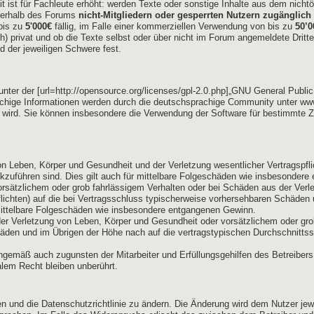
eit ist für Fachleute erhöht: werden Texte oder sonstige Inhalte aus dem nic
außerhalb des Forums
nicht-Mitgliedern oder gesperrten Nutzern zugänglich 
bis zu
5'000€
fällig, im Falle einer kommerziellen Verwendung von bis zu
50’0
lich) privat und ob die Texte selbst oder über nicht im Forum angemeldete Dri
d der jeweiligen Schwere fest.
er der [url=http://opensource.org/licenses/gpl-2.0.php]„GNU General Public L
hige Informationen werden durch die deutschsprachige Community unter www
t wird. Sie können insbesondere die Verwendung der Software für bestimmte Z
n Leben, Körper und Gesundheit und der Verletzung wesentlicher Vertragspflich
ckzuführen sind. Dies gilt auch für mittelbare Folgeschäden wie insbesonder
orsätzlichem oder grob fahrlässigem Verhalten oder bei Schäden aus der Ver
pflichten) auf die bei Vertragsschluss typischerweise vorhersehbaren Schäden
 mittelbare Folgeschäden wie insbesondere entgangenen Gewinn.
er Verletzung von Leben, Körper und Gesundheit oder vorsätzlichem oder grob
den und im Übrigen der Höhe nach auf die vertragstypischen Durchschnittssc
ngemäß auch zugunsten der Mitarbeiter und Erfüllungsgehilfen des Betreibers
lem Recht bleiben unberührt.
gen und die Datenschutzrichtlinie zu ändern. Die Änderung wird dem Nutzer je