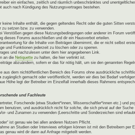
treiber ein einfaches, zeitlich und räumlich unbeschränktes und unentgeltli
ibt auch nach Kündigung des Nutzungsvertrages bestehen.
er keine Inhalte enthält, die gegen geltendes Recht oder die guten Sitten ver
er zu setzen bzw. zu verwenden.
ei Verstößen gegen diese Nutzungsbedingungen oder anderer im Forum veröffe
g dieses Forums ausschließen und dir ein Hausverbot erteilen.
antwortung für die Inhalte von Beiträgen übernimmt, die er nicht selbst erste
äge und Funktionen jederzeit zu löschen oder zu sperren.
trages und nachzulesen unter dem hier angegebenen Link.
en an die
Netiquette
zu halten, die hier verlinkt ist.
eiträge abzuändern, sofern er das für nötig hält, um sie den genannten Regel
e aus dem nichtöffentlichen Bereich des Forums ohne ausdrückliche schriftlic
n
zugänglich gemacht oder veröffentlicht, werden wir dies bei Bedarf verfolge
naue Höhe legt der Betreiber im Einzelfall innerhalb dieses Rahmens entspre
orschende und Fachleute
ertreter, Forschende (etwa Student*innen, Wissenschaftler*innen etc.) und p
m benutzen, und ausdrücklich nicht für solche, die sich privat auf der Such
or- und Zunamen zu verwenden (Leerschritte und Sonderzeichen sind erlaubt)
der“ ist genau wie bei allen anderen Nutzern Pflicht.
ahme an Studien oder Interviews erfolgen können ist mit den Betreibern per E
as genau wird dir dann auf Anfrage mitgeteilt werden.