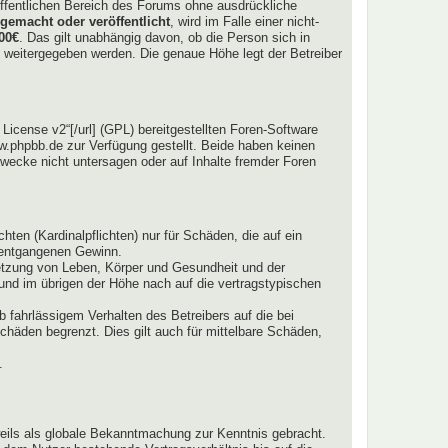
htöffentlichen Bereich des Forums ohne ausdrückliche
gemacht oder veröffentlicht
, wird im Falle einer nicht-
00€
. Das gilt unabhängig davon, ob die Person sich in
tte weitergegeben werden. Die genaue Höhe legt der Betreiber
icense v2“[/url] (GPL) bereitgestellten Foren-Software
.phpbb.de zur Verfügung gestellt. Beide haben keinen
wecke nicht untersagen oder auf Inhalte fremder Foren
ten (Kardinalpflichten) nur für Schäden, die auf ein
e entgangenen Gewinn.
letzung von Leben, Körper und Gesundheit und der
 und im übrigen der Höhe nach auf die vertragstypischen
 fahrlässigem Verhalten des Betreibers auf die bei
häden begrenzt. Dies gilt auch für mittelbare Schäden,
.
weils als globale Bekanntmachung zur Kenntnis gebracht.