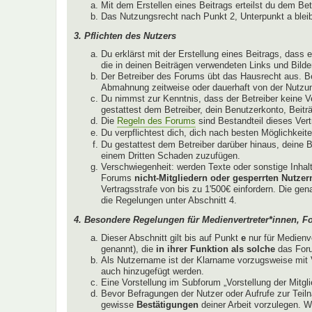
Mit dem Erstellen eines Beitrags erteilst du dem Be
Das Nutzungsrecht nach Punkt 2, Unterpunkt a ble
3. Pflichten des Nutzers
Du erklärst mit der Erstellung eines Beitrags, dass 
die in deinen Beiträgen verwendeten Links und Bild
Der Betreiber des Forums übt das Hausrecht aus. B
Abmahnung zeitweise oder dauerhaft von der Nutzun
Du nimmst zur Kenntnis, dass der Betreiber keine Ver
gestattest dem Betreiber, dein Benutzerkonto, Beitr
Die
Regeln des Forums
sind Bestandteil dieses Ver
Du verpflichtest dich, dich nach besten Möglichkeit
Du gestattest dem Betreiber darüber hinaus, deine B
einem Dritten Schaden zuzufügen.
Verschwiegenheit: werden Texte oder sonstige Inhalt
Forums
nicht-Mitgliedern oder gesperrten Nutzer
Vertragsstrafe von bis zu 1'500€ einfordern. Die ge
die Regelungen unter Abschnitt 4.
4. Besondere Regelungen für Medienvertreter*innen, F
Dieser Abschnitt gilt bis auf Punkt
e
nur für Medienv
genannt), die
in ihrer Funktion als solche
das Foru
Als Nutzername ist der Klarname vorzugsweise mit V
auch hinzugefügt werden.
Eine Vorstellung im Subforum „Vorstellung der Mitglie
Bevor Befragungen der Nutzer oder Aufrufe zur Teiln
gewisse
Bestätigungen
deiner Arbeit vorzulegen. W