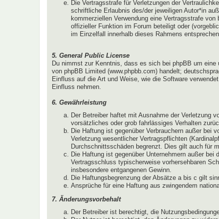
Die Vertragsstrafe für Verletzungen der Vertraulichk
schriftliche Erlaubnis des/der jeweiligen Autor*in 
kommerziellen Verwendung eine Vertragsstrafe von 
offizieller Funktion im Forum beteiligt oder (vorgeb
im Einzelfall innerhalb dieses Rahmens entsprechen
5. General Public License
Du nimmst zur Kenntnis, dass es sich bei phpBB um eine unt
von phpBB Limited (www.phpbb.com) handelt; deutschsprac
Einfluss auf die Art und Weise, wie die Software verwende
Einfluss nehmen.
6. Gewährleistung
Der Betreiber haftet mit Ausnahme der Verletzung vo
vorsätzliches oder grob fahrlässiges Verhalten zurü
Die Haftung ist gegenüber Verbrauchern außer bei v
Verletzung wesentlicher Vertragspflichten (Kardinal
Durchschnittsschäden begrenzt. Dies gilt auch für
Die Haftung ist gegenüber Unternehmern außer bei d
Vertragsschluss typischerweise vorhersehbaren Schä
insbesondere entgangenen Gewinn.
Die Haftungsbegrenzung der Absätze a bis c gilt sin
Ansprüche für eine Haftung aus zwingendem nationa
7. Änderungsvorbehalt
Der Betreiber ist berechtigt, die Nutzungsbedingun