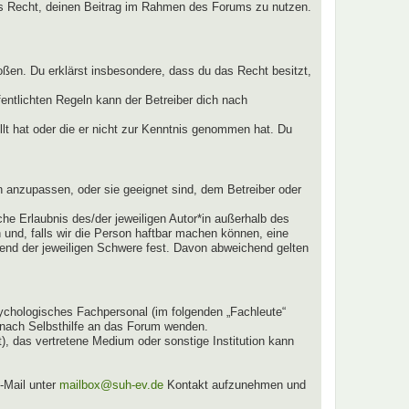
ches Recht, deinen Beitrag im Rahmen des Forums zu nutzen.
stoßen. Du erklärst insbesondere, dass du das Recht besitzt,
ntlichten Regeln kann der Betreiber dich nach
llt hat oder die er nicht zur Kenntnis genommen hat. Du
n anzupassen, oder sie geeignet sind, dem Betreiber oder
he Erlaubnis des/der jeweiligen Autor*in außerhalb des
n und, falls wir die Person haftbar machen können, eine
chend der jeweiligen Schwere fest. Davon abweichend gelten
sychologisches Fachpersonal (im folgenden „Fachleute“
e nach Selbsthilfe an das Forum wenden.
, das vertretene Medium oder sonstige Institution kann
-Mail unter
mailbox@suh-ev.de
Kontakt aufzunehmen und