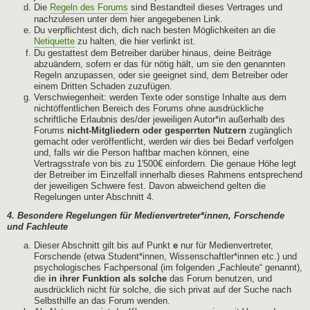
Die
Regeln des Forums
sind Bestandteil dieses Vertrages und
nachzulesen unter dem hier angegebenen Link.
Du verpflichtest dich, dich nach besten Möglichkeiten an die
Netiquette
zu halten, die hier verlinkt ist.
Du gestattest dem Betreiber darüber hinaus, deine Beiträge
abzuändern, sofern er das für nötig hält, um sie den genannten
Regeln anzupassen, oder sie geeignet sind, dem Betreiber oder
einem Dritten Schaden zuzufügen.
Verschwiegenheit: werden Texte oder sonstige Inhalte aus dem
nichtöffentlichen Bereich des Forums ohne ausdrückliche
schriftliche Erlaubnis des/der jeweiligen Autor*in außerhalb des
Forums
nicht-Mitgliedern oder gesperrten Nutzern
zugänglich
gemacht oder veröffentlicht, werden wir dies bei Bedarf verfolgen
und, falls wir die Person haftbar machen können, eine
Vertragsstrafe von bis zu 1'500€ einfordern. Die genaue Höhe legt
der Betreiber im Einzelfall innerhalb dieses Rahmens entsprechend
der jeweiligen Schwere fest. Davon abweichend gelten die
Regelungen unter Abschnitt 4.
4. Besondere Regelungen für Medienvertreter*innen, Forschende
und Fachleute
Dieser Abschnitt gilt bis auf Punkt
e
nur für Medienvertreter,
Forschende (etwa Student*innen, Wissenschaftler*innen etc.) und
psychologisches Fachpersonal (im folgenden „Fachleute“ genannt),
die
in ihrer Funktion als solche
das Forum benutzen, und
ausdrücklich nicht für solche, die sich privat auf der Suche nach
Selbsthilfe an das Forum wenden.