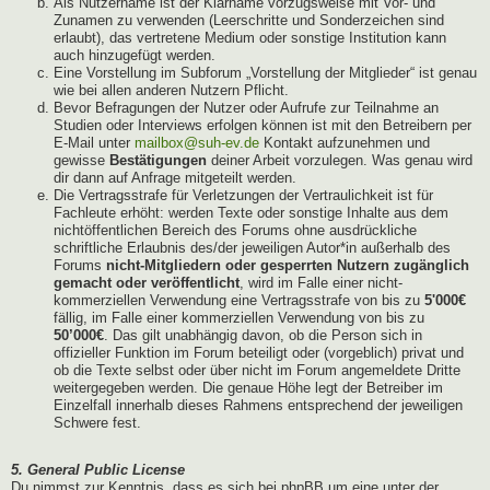
Als Nutzername ist der Klarname vorzugsweise mit Vor- und
Zunamen zu verwenden (Leerschritte und Sonderzeichen sind
erlaubt), das vertretene Medium oder sonstige Institution kann
auch hinzugefügt werden.
Eine Vorstellung im Subforum „Vorstellung der Mitglieder“ ist genau
wie bei allen anderen Nutzern Pflicht.
Bevor Befragungen der Nutzer oder Aufrufe zur Teilnahme an
Studien oder Interviews erfolgen können ist mit den Betreibern per
E-Mail unter
mailbox@suh-ev.de
Kontakt aufzunehmen und
gewisse
Bestätigungen
deiner Arbeit vorzulegen. Was genau wird
dir dann auf Anfrage mitgeteilt werden.
Die Vertragsstrafe für Verletzungen der Vertraulichkeit ist für
Fachleute erhöht: werden Texte oder sonstige Inhalte aus dem
nichtöffentlichen Bereich des Forums ohne ausdrückliche
schriftliche Erlaubnis des/der jeweiligen Autor*in außerhalb des
Forums
nicht-Mitgliedern oder gesperrten Nutzern zugänglich
gemacht oder veröffentlicht
, wird im Falle einer nicht-
kommerziellen Verwendung eine Vertragsstrafe von bis zu
5'000€
fällig, im Falle einer kommerziellen Verwendung von bis zu
50’000€
. Das gilt unabhängig davon, ob die Person sich in
offizieller Funktion im Forum beteiligt oder (vorgeblich) privat und
ob die Texte selbst oder über nicht im Forum angemeldete Dritte
weitergegeben werden. Die genaue Höhe legt der Betreiber im
Einzelfall innerhalb dieses Rahmens entsprechend der jeweiligen
Schwere fest.
5. General Public License
Du nimmst zur Kenntnis, dass es sich bei phpBB um eine unter der