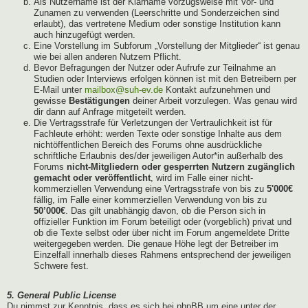
Als Nutzername ist der Klarname vorzugsweise mit Vor- und
Zunamen zu verwenden (Leerschritte und Sonderzeichen sind
erlaubt), das vertretene Medium oder sonstige Institution kann
auch hinzugefügt werden.
Eine Vorstellung im Subforum „Vorstellung der Mitglieder“ ist genau
wie bei allen anderen Nutzern Pflicht.
Bevor Befragungen der Nutzer oder Aufrufe zur Teilnahme an
Studien oder Interviews erfolgen können ist mit den Betreibern per
E-Mail unter
mailbox@suh-ev.de
Kontakt aufzunehmen und
gewisse
Bestätigungen
deiner Arbeit vorzulegen. Was genau wird
dir dann auf Anfrage mitgeteilt werden.
Die Vertragsstrafe für Verletzungen der Vertraulichkeit ist für
Fachleute erhöht: werden Texte oder sonstige Inhalte aus dem
nichtöffentlichen Bereich des Forums ohne ausdrückliche
schriftliche Erlaubnis des/der jeweiligen Autor*in außerhalb des
Forums
nicht-Mitgliedern oder gesperrten Nutzern zugänglich
gemacht oder veröffentlicht
, wird im Falle einer nicht-
kommerziellen Verwendung eine Vertragsstrafe von bis zu
5'000€
fällig, im Falle einer kommerziellen Verwendung von bis zu
50’000€
. Das gilt unabhängig davon, ob die Person sich in
offizieller Funktion im Forum beteiligt oder (vorgeblich) privat und
ob die Texte selbst oder über nicht im Forum angemeldete Dritte
weitergegeben werden. Die genaue Höhe legt der Betreiber im
Einzelfall innerhalb dieses Rahmens entsprechend der jeweiligen
Schwere fest.
5. General Public License
Du nimmst zur Kenntnis, dass es sich bei phpBB um eine unter der