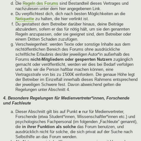
Die
Regeln des Forums
sind Bestandteil dieses Vertrages und
nachzulesen unter dem hier angegebenen Link.
Du verpflichtest dich, dich nach besten Möglichkeiten an die
Netiquette
zu halten, die hier verlinkt ist.
Du gestattest dem Betreiber darüber hinaus, deine Beiträge
abzuändern, sofern er das für nötig hält, um sie den genannten
Regeln anzupassen, oder sie geeignet sind, dem Betreiber oder
einem Dritten Schaden zuzufügen.
Verschwiegenheit: werden Texte oder sonstige Inhalte aus dem
nichtöffentlichen Bereich des Forums ohne ausdrückliche
schriftliche Erlaubnis des/der jeweiligen Autor*in außerhalb des
Forums
nicht-Mitgliedern oder gesperrten Nutzern
zugänglich
gemacht oder veröffentlicht, werden wir dies bei Bedarf verfolgen
und, falls wir die Person haftbar machen können, eine
Vertragsstrafe von bis zu 1'500€ einfordern. Die genaue Höhe legt
der Betreiber im Einzelfall innerhalb dieses Rahmens entsprechend
der jeweiligen Schwere fest. Davon abweichend gelten die
Regelungen unter Abschnitt 4.
4. Besondere Regelungen für Medienvertreter*innen, Forschende
und Fachleute
Dieser Abschnitt gilt bis auf Punkt
e
nur für Medienvertreter,
Forschende (etwa Student*innen, Wissenschaftler*innen etc.) und
psychologisches Fachpersonal (im folgenden „Fachleute“ genannt),
die
in ihrer Funktion als solche
das Forum benutzen, und
ausdrücklich nicht für solche, die sich privat auf der Suche nach
Selbsthilfe an das Forum wenden.