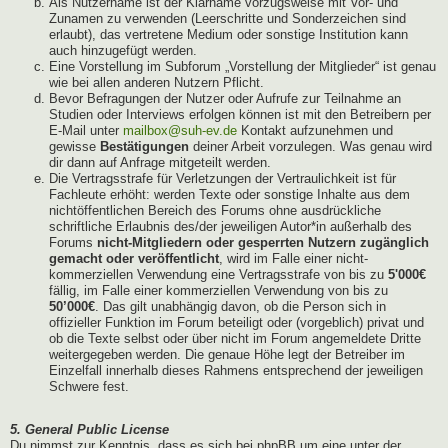
Als Nutzername ist der Klarname vorzugsweise mit Vor- und
Zunamen zu verwenden (Leerschritte und Sonderzeichen sind
erlaubt), das vertretene Medium oder sonstige Institution kann
auch hinzugefügt werden.
Eine Vorstellung im Subforum „Vorstellung der Mitglieder“ ist genau
wie bei allen anderen Nutzern Pflicht.
Bevor Befragungen der Nutzer oder Aufrufe zur Teilnahme an
Studien oder Interviews erfolgen können ist mit den Betreibern per
E-Mail unter
mailbox@suh-ev.de
Kontakt aufzunehmen und
gewisse
Bestätigungen
deiner Arbeit vorzulegen. Was genau wird
dir dann auf Anfrage mitgeteilt werden.
Die Vertragsstrafe für Verletzungen der Vertraulichkeit ist für
Fachleute erhöht: werden Texte oder sonstige Inhalte aus dem
nichtöffentlichen Bereich des Forums ohne ausdrückliche
schriftliche Erlaubnis des/der jeweiligen Autor*in außerhalb des
Forums
nicht-Mitgliedern oder gesperrten Nutzern zugänglich
gemacht oder veröffentlicht
, wird im Falle einer nicht-
kommerziellen Verwendung eine Vertragsstrafe von bis zu
5'000€
fällig, im Falle einer kommerziellen Verwendung von bis zu
50’000€
. Das gilt unabhängig davon, ob die Person sich in
offizieller Funktion im Forum beteiligt oder (vorgeblich) privat und
ob die Texte selbst oder über nicht im Forum angemeldete Dritte
weitergegeben werden. Die genaue Höhe legt der Betreiber im
Einzelfall innerhalb dieses Rahmens entsprechend der jeweiligen
Schwere fest.
5. General Public License
Du nimmst zur Kenntnis, dass es sich bei phpBB um eine unter der