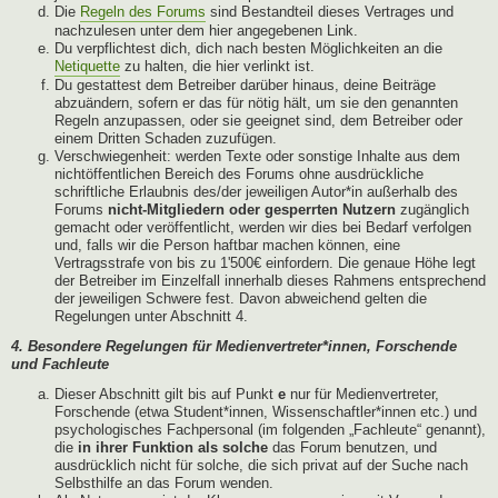
Die
Regeln des Forums
sind Bestandteil dieses Vertrages und
nachzulesen unter dem hier angegebenen Link.
Du verpflichtest dich, dich nach besten Möglichkeiten an die
Netiquette
zu halten, die hier verlinkt ist.
Du gestattest dem Betreiber darüber hinaus, deine Beiträge
abzuändern, sofern er das für nötig hält, um sie den genannten
Regeln anzupassen, oder sie geeignet sind, dem Betreiber oder
einem Dritten Schaden zuzufügen.
Verschwiegenheit: werden Texte oder sonstige Inhalte aus dem
nichtöffentlichen Bereich des Forums ohne ausdrückliche
schriftliche Erlaubnis des/der jeweiligen Autor*in außerhalb des
Forums
nicht-Mitgliedern oder gesperrten Nutzern
zugänglich
gemacht oder veröffentlicht, werden wir dies bei Bedarf verfolgen
und, falls wir die Person haftbar machen können, eine
Vertragsstrafe von bis zu 1'500€ einfordern. Die genaue Höhe legt
der Betreiber im Einzelfall innerhalb dieses Rahmens entsprechend
der jeweiligen Schwere fest. Davon abweichend gelten die
Regelungen unter Abschnitt 4.
4. Besondere Regelungen für Medienvertreter*innen, Forschende
und Fachleute
Dieser Abschnitt gilt bis auf Punkt
e
nur für Medienvertreter,
Forschende (etwa Student*innen, Wissenschaftler*innen etc.) und
psychologisches Fachpersonal (im folgenden „Fachleute“ genannt),
die
in ihrer Funktion als solche
das Forum benutzen, und
ausdrücklich nicht für solche, die sich privat auf der Suche nach
Selbsthilfe an das Forum wenden.