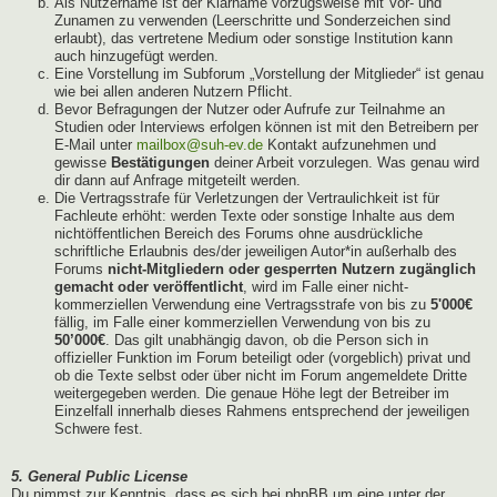
Als Nutzername ist der Klarname vorzugsweise mit Vor- und
Zunamen zu verwenden (Leerschritte und Sonderzeichen sind
erlaubt), das vertretene Medium oder sonstige Institution kann
auch hinzugefügt werden.
Eine Vorstellung im Subforum „Vorstellung der Mitglieder“ ist genau
wie bei allen anderen Nutzern Pflicht.
Bevor Befragungen der Nutzer oder Aufrufe zur Teilnahme an
Studien oder Interviews erfolgen können ist mit den Betreibern per
E-Mail unter
mailbox@suh-ev.de
Kontakt aufzunehmen und
gewisse
Bestätigungen
deiner Arbeit vorzulegen. Was genau wird
dir dann auf Anfrage mitgeteilt werden.
Die Vertragsstrafe für Verletzungen der Vertraulichkeit ist für
Fachleute erhöht: werden Texte oder sonstige Inhalte aus dem
nichtöffentlichen Bereich des Forums ohne ausdrückliche
schriftliche Erlaubnis des/der jeweiligen Autor*in außerhalb des
Forums
nicht-Mitgliedern oder gesperrten Nutzern zugänglich
gemacht oder veröffentlicht
, wird im Falle einer nicht-
kommerziellen Verwendung eine Vertragsstrafe von bis zu
5'000€
fällig, im Falle einer kommerziellen Verwendung von bis zu
50’000€
. Das gilt unabhängig davon, ob die Person sich in
offizieller Funktion im Forum beteiligt oder (vorgeblich) privat und
ob die Texte selbst oder über nicht im Forum angemeldete Dritte
weitergegeben werden. Die genaue Höhe legt der Betreiber im
Einzelfall innerhalb dieses Rahmens entsprechend der jeweiligen
Schwere fest.
5. General Public License
Du nimmst zur Kenntnis, dass es sich bei phpBB um eine unter der