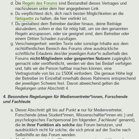
Die
Regeln des Forums
sind Bestandteil dieses Vertrages und
nachzulesen unter dem hier angegebenen Link.
Du verpflichtest dich, dich nach besten Möglichkeiten an die
Netiquette
zu halten, die hier verlinkt ist.
Du gestattest dem Betreiber darüber hinaus, deine Beiträge
abzuändern, sofern er das für nötig hält, um sie den genannten
Regeln anzupassen, oder sie geeignet sind, dem Betreiber oder
einem Dritten Schaden zuzufügen.
Verschwiegenheit: werden Texte oder sonstige Inhalte aus dem
nichtöffentlichen Bereich des Forums ohne ausdrückliche
schriftliche Erlaubnis des/der jeweiligen Autor*in außerhalb des
Forums
nicht-Mitgliedern oder gesperrten Nutzern
zugänglich
gemacht oder veröffentlicht, werden wir dies bei Bedarf verfolgen
und, falls wir die Person haftbar machen können, eine
Vertragsstrafe von bis zu 1'500€ einfordern. Die genaue Höhe legt
der Betreiber im Einzelfall innerhalb dieses Rahmens entsprechend
der jeweiligen Schwere fest. Davon abweichend gelten die
Regelungen unter Abschnitt 4.
4. Besondere Regelungen für Medienvertreter*innen, Forschende
und Fachleute
Dieser Abschnitt gilt bis auf Punkt
e
nur für Medienvertreter,
Forschende (etwa Student*innen, Wissenschaftler*innen etc.) und
psychologisches Fachpersonal (im folgenden „Fachleute“ genannt),
die
in ihrer Funktion als solche
das Forum benutzen, und
ausdrücklich nicht für solche, die sich privat auf der Suche nach
Selbsthilfe an das Forum wenden.