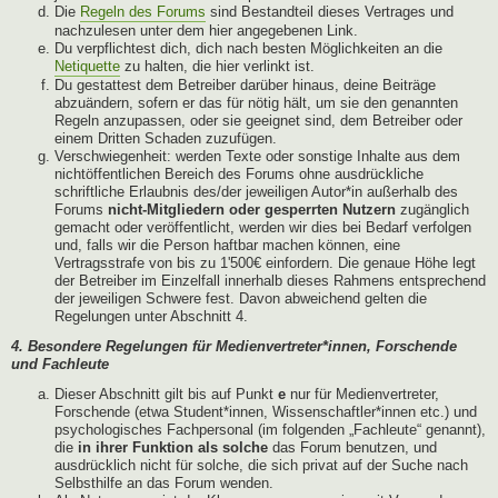
Die
Regeln des Forums
sind Bestandteil dieses Vertrages und
nachzulesen unter dem hier angegebenen Link.
Du verpflichtest dich, dich nach besten Möglichkeiten an die
Netiquette
zu halten, die hier verlinkt ist.
Du gestattest dem Betreiber darüber hinaus, deine Beiträge
abzuändern, sofern er das für nötig hält, um sie den genannten
Regeln anzupassen, oder sie geeignet sind, dem Betreiber oder
einem Dritten Schaden zuzufügen.
Verschwiegenheit: werden Texte oder sonstige Inhalte aus dem
nichtöffentlichen Bereich des Forums ohne ausdrückliche
schriftliche Erlaubnis des/der jeweiligen Autor*in außerhalb des
Forums
nicht-Mitgliedern oder gesperrten Nutzern
zugänglich
gemacht oder veröffentlicht, werden wir dies bei Bedarf verfolgen
und, falls wir die Person haftbar machen können, eine
Vertragsstrafe von bis zu 1'500€ einfordern. Die genaue Höhe legt
der Betreiber im Einzelfall innerhalb dieses Rahmens entsprechend
der jeweiligen Schwere fest. Davon abweichend gelten die
Regelungen unter Abschnitt 4.
4. Besondere Regelungen für Medienvertreter*innen, Forschende
und Fachleute
Dieser Abschnitt gilt bis auf Punkt
e
nur für Medienvertreter,
Forschende (etwa Student*innen, Wissenschaftler*innen etc.) und
psychologisches Fachpersonal (im folgenden „Fachleute“ genannt),
die
in ihrer Funktion als solche
das Forum benutzen, und
ausdrücklich nicht für solche, die sich privat auf der Suche nach
Selbsthilfe an das Forum wenden.