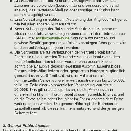
Als Nutzername ist der Klarname vorzugsweise mit Vor- und
Zunamen zu verwenden (Leerschritte und Sonderzeichen sind
erlaubt), das vertretene Medium oder sonstige Institution kann
auch hinzugefügt werden.
Eine Vorstellung im Subforum „Vorstellung der Mitglieder“ ist genau
wie bei allen anderen Nutzern Pflicht.
Bevor Befragungen der Nutzer oder Aufrufe zur Teilnahme an
Studien oder Interviews erfolgen können ist mit den Betreibern per
E-Mail unter
mailbox@suh-ev.de
Kontakt aufzunehmen und
gewisse
Bestätigungen
deiner Arbeit vorzulegen. Was genau wird
dir dann auf Anfrage mitgeteilt werden.
Die Vertragsstrafe für Verletzungen der Vertraulichkeit ist für
Fachleute erhöht: werden Texte oder sonstige Inhalte aus dem
nichtöffentlichen Bereich des Forums ohne ausdrückliche
schriftliche Erlaubnis des/der jeweiligen Autor*in außerhalb des
Forums
nicht-Mitgliedern oder gesperrten Nutzern zugänglich
gemacht oder veröffentlicht
, wird im Falle einer nicht-
kommerziellen Verwendung eine Vertragsstrafe von bis zu
5'000€
fällig, im Falle einer kommerziellen Verwendung von bis zu
50’000€
. Das gilt unabhängig davon, ob die Person sich in
offizieller Funktion im Forum beteiligt oder (vorgeblich) privat und
ob die Texte selbst oder über nicht im Forum angemeldete Dritte
weitergegeben werden. Die genaue Höhe legt der Betreiber im
Einzelfall innerhalb dieses Rahmens entsprechend der jeweiligen
Schwere fest.
5. General Public License
Du nimmst zur Kenntnis, dass es sich bei phpBB um eine unter der