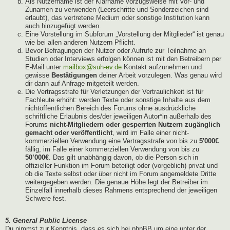
Als Nutzername ist der Klarname vorzugsweise mit Vor- und
Zunamen zu verwenden (Leerschritte und Sonderzeichen sind
erlaubt), das vertretene Medium oder sonstige Institution kann
auch hinzugefügt werden.
Eine Vorstellung im Subforum „Vorstellung der Mitglieder“ ist genau
wie bei allen anderen Nutzern Pflicht.
Bevor Befragungen der Nutzer oder Aufrufe zur Teilnahme an
Studien oder Interviews erfolgen können ist mit den Betreibern per
E-Mail unter
mailbox@suh-ev.de
Kontakt aufzunehmen und
gewisse
Bestätigungen
deiner Arbeit vorzulegen. Was genau wird
dir dann auf Anfrage mitgeteilt werden.
Die Vertragsstrafe für Verletzungen der Vertraulichkeit ist für
Fachleute erhöht: werden Texte oder sonstige Inhalte aus dem
nichtöffentlichen Bereich des Forums ohne ausdrückliche
schriftliche Erlaubnis des/der jeweiligen Autor*in außerhalb des
Forums
nicht-Mitgliedern oder gesperrten Nutzern zugänglich
gemacht oder veröffentlicht
, wird im Falle einer nicht-
kommerziellen Verwendung eine Vertragsstrafe von bis zu
5'000€
fällig, im Falle einer kommerziellen Verwendung von bis zu
50’000€
. Das gilt unabhängig davon, ob die Person sich in
offizieller Funktion im Forum beteiligt oder (vorgeblich) privat und
ob die Texte selbst oder über nicht im Forum angemeldete Dritte
weitergegeben werden. Die genaue Höhe legt der Betreiber im
Einzelfall innerhalb dieses Rahmens entsprechend der jeweiligen
Schwere fest.
5. General Public License
Du nimmst zur Kenntnis, dass es sich bei phpBB um eine unter der