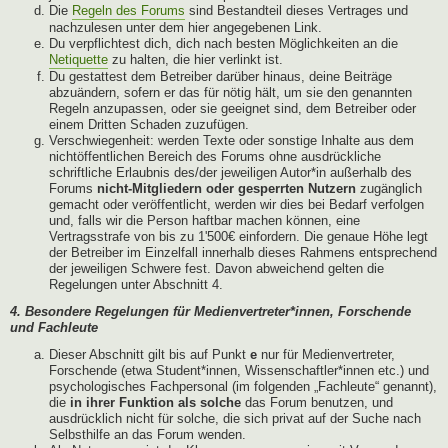
Die
Regeln des Forums
sind Bestandteil dieses Vertrages und
nachzulesen unter dem hier angegebenen Link.
Du verpflichtest dich, dich nach besten Möglichkeiten an die
Netiquette
zu halten, die hier verlinkt ist.
Du gestattest dem Betreiber darüber hinaus, deine Beiträge
abzuändern, sofern er das für nötig hält, um sie den genannten
Regeln anzupassen, oder sie geeignet sind, dem Betreiber oder
einem Dritten Schaden zuzufügen.
Verschwiegenheit: werden Texte oder sonstige Inhalte aus dem
nichtöffentlichen Bereich des Forums ohne ausdrückliche
schriftliche Erlaubnis des/der jeweiligen Autor*in außerhalb des
Forums
nicht-Mitgliedern oder gesperrten Nutzern
zugänglich
gemacht oder veröffentlicht, werden wir dies bei Bedarf verfolgen
und, falls wir die Person haftbar machen können, eine
Vertragsstrafe von bis zu 1'500€ einfordern. Die genaue Höhe legt
der Betreiber im Einzelfall innerhalb dieses Rahmens entsprechend
der jeweiligen Schwere fest. Davon abweichend gelten die
Regelungen unter Abschnitt 4.
4. Besondere Regelungen für Medienvertreter*innen, Forschende
und Fachleute
Dieser Abschnitt gilt bis auf Punkt
e
nur für Medienvertreter,
Forschende (etwa Student*innen, Wissenschaftler*innen etc.) und
psychologisches Fachpersonal (im folgenden „Fachleute“ genannt),
die
in ihrer Funktion als solche
das Forum benutzen, und
ausdrücklich nicht für solche, die sich privat auf der Suche nach
Selbsthilfe an das Forum wenden.