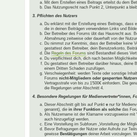
Mit dem Erstellen eines Beitrags erteilst du dem Be
Das Nutzungsrecht nach Punkt 2, Unterpunkt a ble
3. Pflichten des Nutzers
Du erklärst mit der Erstellung eines Beitrags, dass 
die in deinen Beiträgen verwendeten Links und Bild
Der Betreiber des Forums übt das Hausrecht aus. B
Abmahnung zeitweise oder dauerhaft von der Nutzun
Du nimmst zur Kenntnis, dass der Betreiber keine Ver
gestattest dem Betreiber, dein Benutzerkonto, Beitr
Die
Regeln des Forums
sind Bestandteil dieses Ver
Du verpflichtest dich, dich nach besten Möglichkeit
Du gestattest dem Betreiber darüber hinaus, deine B
einem Dritten Schaden zuzufügen.
Verschwiegenheit: werden Texte oder sonstige Inhalt
Forums
nicht-Mitgliedern oder gesperrten Nutzer
Vertragsstrafe von bis zu 1'500€ einfordern. Die ge
die Regelungen unter Abschnitt 4.
4. Besondere Regelungen für Medienvertreter*innen, F
Dieser Abschnitt gilt bis auf Punkt
e
nur für Medienv
genannt), die
in ihrer Funktion als solche
das Foru
Als Nutzername ist der Klarname vorzugsweise mit V
auch hinzugefügt werden.
Eine Vorstellung im Subforum „Vorstellung der Mitglie
Bevor Befragungen der Nutzer oder Aufrufe zur Teiln
gewisse
Bestätigungen
deiner Arbeit vorzulegen. W