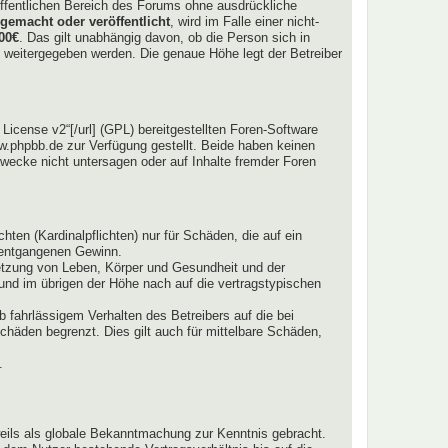
htöffentlichen Bereich des Forums ohne ausdrückliche
gemacht oder veröffentlicht
, wird im Falle einer nicht-
00€
. Das gilt unabhängig davon, ob die Person sich in
tte weitergegeben werden. Die genaue Höhe legt der Betreiber
icense v2“[/url] (GPL) bereitgestellten Foren-Software
.phpbb.de zur Verfügung gestellt. Beide haben keinen
wecke nicht untersagen oder auf Inhalte fremder Foren
ten (Kardinalpflichten) nur für Schäden, die auf ein
e entgangenen Gewinn.
letzung von Leben, Körper und Gesundheit und der
 und im übrigen der Höhe nach auf die vertragstypischen
 fahrlässigem Verhalten des Betreibers auf die bei
häden begrenzt. Dies gilt auch für mittelbare Schäden,
.
weils als globale Bekanntmachung zur Kenntnis gebracht.