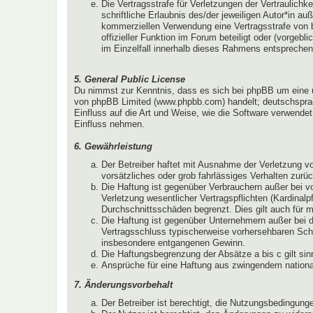
Die Vertragsstrafe für Verletzungen der Vertraulichk
schriftliche Erlaubnis des/der jeweiligen Autor*in 
kommerziellen Verwendung eine Vertragsstrafe von 
offizieller Funktion im Forum beteiligt oder (vorgeb
im Einzelfall innerhalb dieses Rahmens entsprechen
5. General Public License
Du nimmst zur Kenntnis, dass es sich bei phpBB um eine unt
von phpBB Limited (www.phpbb.com) handelt; deutschsprac
Einfluss auf die Art und Weise, wie die Software verwende
Einfluss nehmen.
6. Gewährleistung
Der Betreiber haftet mit Ausnahme der Verletzung vo
vorsätzliches oder grob fahrlässiges Verhalten zurü
Die Haftung ist gegenüber Verbrauchern außer bei v
Verletzung wesentlicher Vertragspflichten (Kardinal
Durchschnittsschäden begrenzt. Dies gilt auch für
Die Haftung ist gegenüber Unternehmern außer bei d
Vertragsschluss typischerweise vorhersehbaren Schä
insbesondere entgangenen Gewinn.
Die Haftungsbegrenzung der Absätze a bis c gilt sin
Ansprüche für eine Haftung aus zwingendem nationa
7. Änderungsvorbehalt
Der Betreiber ist berechtigt, die Nutzungsbedingun