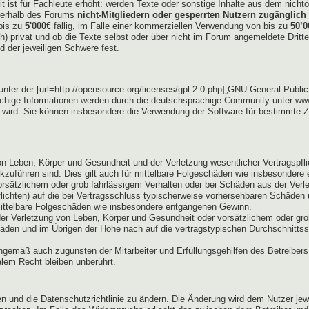
eit ist für Fachleute erhöht: werden Texte oder sonstige Inhalte aus dem nic
außerhalb des Forums
nicht-Mitgliedern oder gesperrten Nutzern zugänglich 
bis zu
5'000€
fällig, im Falle einer kommerziellen Verwendung von bis zu
50’0
lich) privat und ob die Texte selbst oder über nicht im Forum angemeldete Dri
d der jeweiligen Schwere fest.
er der [url=http://opensource.org/licenses/gpl-2.0.php]„GNU General Public L
hige Informationen werden durch die deutschsprachige Community unter www
t wird. Sie können insbesondere die Verwendung der Software für bestimmte Z
n Leben, Körper und Gesundheit und der Verletzung wesentlicher Vertragspflich
ckzuführen sind. Dies gilt auch für mittelbare Folgeschäden wie insbesonder
orsätzlichem oder grob fahrlässigem Verhalten oder bei Schäden aus der Ver
pflichten) auf die bei Vertragsschluss typischerweise vorhersehbaren Schäden
 mittelbare Folgeschäden wie insbesondere entgangenen Gewinn.
er Verletzung von Leben, Körper und Gesundheit oder vorsätzlichem oder grob
den und im Übrigen der Höhe nach auf die vertragstypischen Durchschnittssc
ngemäß auch zugunsten der Mitarbeiter und Erfüllungsgehilfen des Betreibers
lem Recht bleiben unberührt.
gen und die Datenschutzrichtlinie zu ändern. Die Änderung wird dem Nutzer je