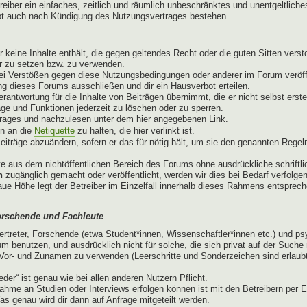
treiber ein einfaches, zeitlich und räumlich unbeschränktes und unentgeltli
ibt auch nach Kündigung des Nutzungsvertrages bestehen.
er keine Inhalte enthält, die gegen geltendes Recht oder die guten Sitten ver
er zu setzen bzw. zu verwenden.
ei Verstößen gegen diese Nutzungsbedingungen oder anderer im Forum veröffe
g dieses Forums ausschließen und dir ein Hausverbot erteilen.
antwortung für die Inhalte von Beiträgen übernimmt, die er nicht selbst erste
äge und Funktionen jederzeit zu löschen oder zu sperren.
trages und nachzulesen unter dem hier angegebenen Link.
en an die
Netiquette
zu halten, die hier verlinkt ist.
eiträge abzuändern, sofern er das für nötig hält, um sie den genannten Regel
e aus dem nichtöffentlichen Bereich des Forums ohne ausdrückliche schriftlic
n
zugänglich gemacht oder veröffentlicht, werden wir dies bei Bedarf verfolge
naue Höhe legt der Betreiber im Einzelfall innerhalb dieses Rahmens entspre
orschende und Fachleute
ertreter, Forschende (etwa Student*innen, Wissenschaftler*innen etc.) und p
m benutzen, und ausdrücklich nicht für solche, die sich privat auf der Such
or- und Zunamen zu verwenden (Leerschritte und Sonderzeichen sind erlaubt)
der“ ist genau wie bei allen anderen Nutzern Pflicht.
ahme an Studien oder Interviews erfolgen können ist mit den Betreibern per E
as genau wird dir dann auf Anfrage mitgeteilt werden.