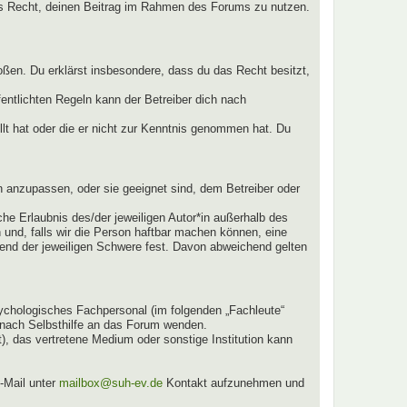
ches Recht, deinen Beitrag im Rahmen des Forums zu nutzen.
stoßen. Du erklärst insbesondere, dass du das Recht besitzt,
ntlichten Regeln kann der Betreiber dich nach
llt hat oder die er nicht zur Kenntnis genommen hat. Du
n anzupassen, oder sie geeignet sind, dem Betreiber oder
he Erlaubnis des/der jeweiligen Autor*in außerhalb des
n und, falls wir die Person haftbar machen können, eine
chend der jeweiligen Schwere fest. Davon abweichend gelten
sychologisches Fachpersonal (im folgenden „Fachleute“
e nach Selbsthilfe an das Forum wenden.
, das vertretene Medium oder sonstige Institution kann
-Mail unter
mailbox@suh-ev.de
Kontakt aufzunehmen und