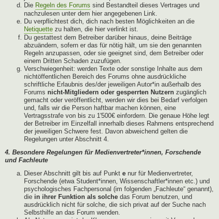
Die
Regeln des Forums
sind Bestandteil dieses Vertrages und
nachzulesen unter dem hier angegebenen Link.
Du verpflichtest dich, dich nach besten Möglichkeiten an die
Netiquette
zu halten, die hier verlinkt ist.
Du gestattest dem Betreiber darüber hinaus, deine Beiträge
abzuändern, sofern er das für nötig hält, um sie den genannten
Regeln anzupassen, oder sie geeignet sind, dem Betreiber oder
einem Dritten Schaden zuzufügen.
Verschwiegenheit: werden Texte oder sonstige Inhalte aus dem
nichtöffentlichen Bereich des Forums ohne ausdrückliche
schriftliche Erlaubnis des/der jeweiligen Autor*in außerhalb des
Forums
nicht-Mitgliedern oder gesperrten Nutzern
zugänglich
gemacht oder veröffentlicht, werden wir dies bei Bedarf verfolgen
und, falls wir die Person haftbar machen können, eine
Vertragsstrafe von bis zu 1'500€ einfordern. Die genaue Höhe legt
der Betreiber im Einzelfall innerhalb dieses Rahmens entsprechend
der jeweiligen Schwere fest. Davon abweichend gelten die
Regelungen unter Abschnitt 4.
4. Besondere Regelungen für Medienvertreter*innen, Forschende
und Fachleute
Dieser Abschnitt gilt bis auf Punkt
e
nur für Medienvertreter,
Forschende (etwa Student*innen, Wissenschaftler*innen etc.) und
psychologisches Fachpersonal (im folgenden „Fachleute“ genannt),
die
in ihrer Funktion als solche
das Forum benutzen, und
ausdrücklich nicht für solche, die sich privat auf der Suche nach
Selbsthilfe an das Forum wenden.