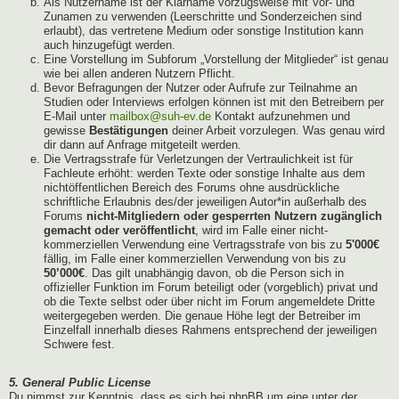
Als Nutzername ist der Klarname vorzugsweise mit Vor- und
Zunamen zu verwenden (Leerschritte und Sonderzeichen sind
erlaubt), das vertretene Medium oder sonstige Institution kann
auch hinzugefügt werden.
Eine Vorstellung im Subforum „Vorstellung der Mitglieder“ ist genau
wie bei allen anderen Nutzern Pflicht.
Bevor Befragungen der Nutzer oder Aufrufe zur Teilnahme an
Studien oder Interviews erfolgen können ist mit den Betreibern per
E-Mail unter
mailbox@suh-ev.de
Kontakt aufzunehmen und
gewisse
Bestätigungen
deiner Arbeit vorzulegen. Was genau wird
dir dann auf Anfrage mitgeteilt werden.
Die Vertragsstrafe für Verletzungen der Vertraulichkeit ist für
Fachleute erhöht: werden Texte oder sonstige Inhalte aus dem
nichtöffentlichen Bereich des Forums ohne ausdrückliche
schriftliche Erlaubnis des/der jeweiligen Autor*in außerhalb des
Forums
nicht-Mitgliedern oder gesperrten Nutzern zugänglich
gemacht oder veröffentlicht
, wird im Falle einer nicht-
kommerziellen Verwendung eine Vertragsstrafe von bis zu
5'000€
fällig, im Falle einer kommerziellen Verwendung von bis zu
50’000€
. Das gilt unabhängig davon, ob die Person sich in
offizieller Funktion im Forum beteiligt oder (vorgeblich) privat und
ob die Texte selbst oder über nicht im Forum angemeldete Dritte
weitergegeben werden. Die genaue Höhe legt der Betreiber im
Einzelfall innerhalb dieses Rahmens entsprechend der jeweiligen
Schwere fest.
5. General Public License
Du nimmst zur Kenntnis, dass es sich bei phpBB um eine unter der