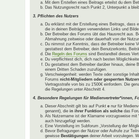
Mit dem Erstellen eines Beitrags erteilst du dem Be
Das Nutzungsrecht nach Punkt 2, Unterpunkt a ble
3. Pflichten des Nutzers
Du erklärst mit der Erstellung eines Beitrags, dass 
die in deinen Beiträgen verwendeten Links und Bild
Der Betreiber des Forums übt das Hausrecht aus. B
Abmahnung zeitweise oder dauerhaft von der Nutzun
Du nimmst zur Kenntnis, dass der Betreiber keine Ver
gestattest dem Betreiber, dein Benutzerkonto, Beitr
Die
Regeln des Forums
sind Bestandteil dieses Ver
Du verpflichtest dich, dich nach besten Möglichkeit
Du gestattest dem Betreiber darüber hinaus, deine B
einem Dritten Schaden zuzufügen.
Verschwiegenheit: werden Texte oder sonstige Inhalt
Forums
nicht-Mitgliedern oder gesperrten Nutzer
Vertragsstrafe von bis zu 1'500€ einfordern. Die ge
die Regelungen unter Abschnitt 4.
4. Besondere Regelungen für Medienvertreter*innen, F
Dieser Abschnitt gilt bis auf Punkt
e
nur für Medienv
genannt), die
in ihrer Funktion als solche
das Foru
Als Nutzername ist der Klarname vorzugsweise mit V
auch hinzugefügt werden.
Eine Vorstellung im Subforum „Vorstellung der Mitglie
Bevor Befragungen der Nutzer oder Aufrufe zur Teiln
gewisse
Bestätigungen
deiner Arbeit vorzulegen. W