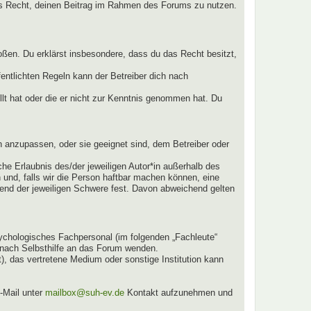
ches Recht, deinen Beitrag im Rahmen des Forums zu nutzen.
stoßen. Du erklärst insbesondere, dass du das Recht besitzt,
ntlichten Regeln kann der Betreiber dich nach
llt hat oder die er nicht zur Kenntnis genommen hat. Du
n anzupassen, oder sie geeignet sind, dem Betreiber oder
he Erlaubnis des/der jeweiligen Autor*in außerhalb des
n und, falls wir die Person haftbar machen können, eine
chend der jeweiligen Schwere fest. Davon abweichend gelten
sychologisches Fachpersonal (im folgenden „Fachleute“
e nach Selbsthilfe an das Forum wenden.
, das vertretene Medium oder sonstige Institution kann
-Mail unter
mailbox@suh-ev.de
Kontakt aufzunehmen und