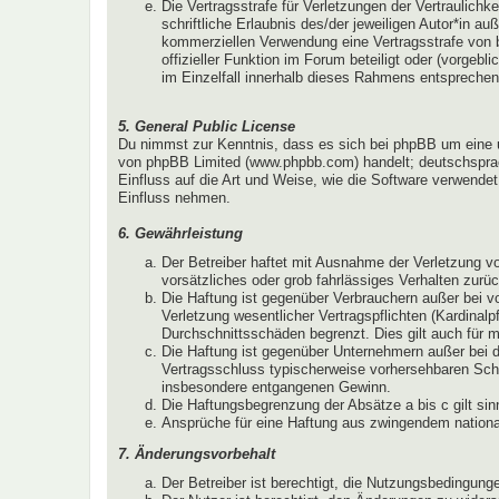
Die Vertragsstrafe für Verletzungen der Vertraulichk
schriftliche Erlaubnis des/der jeweiligen Autor*in 
kommerziellen Verwendung eine Vertragsstrafe von 
offizieller Funktion im Forum beteiligt oder (vorgeb
im Einzelfall innerhalb dieses Rahmens entsprechen
5. General Public License
Du nimmst zur Kenntnis, dass es sich bei phpBB um eine unt
von phpBB Limited (www.phpbb.com) handelt; deutschsprac
Einfluss auf die Art und Weise, wie die Software verwende
Einfluss nehmen.
6. Gewährleistung
Der Betreiber haftet mit Ausnahme der Verletzung vo
vorsätzliches oder grob fahrlässiges Verhalten zurü
Die Haftung ist gegenüber Verbrauchern außer bei v
Verletzung wesentlicher Vertragspflichten (Kardinal
Durchschnittsschäden begrenzt. Dies gilt auch für
Die Haftung ist gegenüber Unternehmern außer bei d
Vertragsschluss typischerweise vorhersehbaren Schä
insbesondere entgangenen Gewinn.
Die Haftungsbegrenzung der Absätze a bis c gilt sin
Ansprüche für eine Haftung aus zwingendem nationa
7. Änderungsvorbehalt
Der Betreiber ist berechtigt, die Nutzungsbedingun