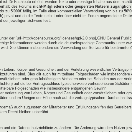
eit ist für Fachleute erhöht: werden Texte oder sonstige Inhalte aus dem nic
außerhalb des Forums
nicht-Mitgliedern oder gesperrten Nutzern zugänglich 
bis zu
5'000€
fällig, im Falle einer kommerziellen Verwendung von bis zu
50’0
lich) privat und ob die Texte selbst oder über nicht im Forum angemeldete Dri
d der jeweiligen Schwere fest.
er der [url=http://opensource.org/licenses/gpl-2.0.php]„GNU General Public L
hige Informationen werden durch die deutschsprachige Community unter www
t wird. Sie können insbesondere die Verwendung der Software für bestimmte Z
n Leben, Körper und Gesundheit und der Verletzung wesentlicher Vertragspflich
ckzuführen sind. Dies gilt auch für mittelbare Folgeschäden wie insbesonder
orsätzlichem oder grob fahrlässigem Verhalten oder bei Schäden aus der Ver
pflichten) auf die bei Vertragsschluss typischerweise vorhersehbaren Schäden
 mittelbare Folgeschäden wie insbesondere entgangenen Gewinn.
er Verletzung von Leben, Körper und Gesundheit oder vorsätzlichem oder grob
den und im Übrigen der Höhe nach auf die vertragstypischen Durchschnittssc
ngemäß auch zugunsten der Mitarbeiter und Erfüllungsgehilfen des Betreibers
lem Recht bleiben unberührt.
gen und die Datenschutzrichtlinie zu ändern. Die Änderung wird dem Nutzer je