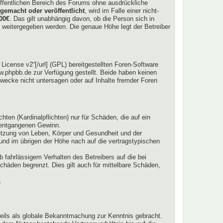
htöffentlichen Bereich des Forums ohne ausdrückliche
gemacht oder veröffentlicht
, wird im Falle einer nicht-
00€
. Das gilt unabhängig davon, ob die Person sich in
tte weitergegeben werden. Die genaue Höhe legt der Betreiber
icense v2“[/url] (GPL) bereitgestellten Foren-Software
.phpbb.de zur Verfügung gestellt. Beide haben keinen
wecke nicht untersagen oder auf Inhalte fremder Foren
ten (Kardinalpflichten) nur für Schäden, die auf ein
e entgangenen Gewinn.
letzung von Leben, Körper und Gesundheit und der
 und im übrigen der Höhe nach auf die vertragstypischen
 fahrlässigem Verhalten des Betreibers auf die bei
häden begrenzt. Dies gilt auch für mittelbare Schäden,
.
weils als globale Bekanntmachung zur Kenntnis gebracht.