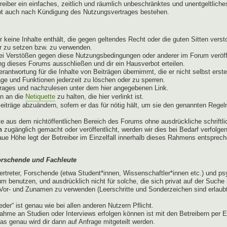
treiber ein einfaches, zeitlich und räumlich unbeschränktes und unentgeltli
ibt auch nach Kündigung des Nutzungsvertrages bestehen.
er keine Inhalte enthält, die gegen geltendes Recht oder die guten Sitten ver
er zu setzen bzw. zu verwenden.
ei Verstößen gegen diese Nutzungsbedingungen oder anderer im Forum veröffe
g dieses Forums ausschließen und dir ein Hausverbot erteilen.
antwortung für die Inhalte von Beiträgen übernimmt, die er nicht selbst erste
äge und Funktionen jederzeit zu löschen oder zu sperren.
trages und nachzulesen unter dem hier angegebenen Link.
en an die
Netiquette
zu halten, die hier verlinkt ist.
eiträge abzuändern, sofern er das für nötig hält, um sie den genannten Regel
e aus dem nichtöffentlichen Bereich des Forums ohne ausdrückliche schriftlic
n
zugänglich gemacht oder veröffentlicht, werden wir dies bei Bedarf verfolge
naue Höhe legt der Betreiber im Einzelfall innerhalb dieses Rahmens entspre
orschende und Fachleute
ertreter, Forschende (etwa Student*innen, Wissenschaftler*innen etc.) und p
m benutzen, und ausdrücklich nicht für solche, die sich privat auf der Such
or- und Zunamen zu verwenden (Leerschritte und Sonderzeichen sind erlaubt)
der“ ist genau wie bei allen anderen Nutzern Pflicht.
ahme an Studien oder Interviews erfolgen können ist mit den Betreibern per E
as genau wird dir dann auf Anfrage mitgeteilt werden.